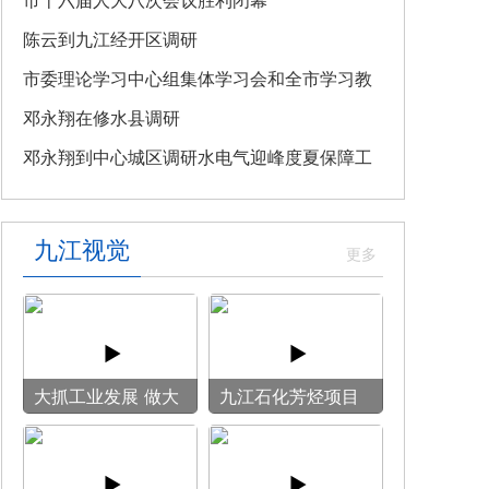
教育专题党课
市十六届人大八次会议胜利闭幕
陈云到九江经开区调研
市委理论学习中心组集体学习会和全市学习教
育整改整治工作汇报会召开
邓永翔在修水县调研
邓永翔到中心城区调研水电气迎峰度夏保障工
作
九江视觉
大抓工业发展 做大
九江石化芳烃项目
模具产业
施工现场热火朝天
全力冲刺建设节点