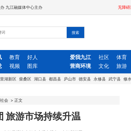
闻办 九江融媒体中心主办
无障碍
讯
教育
好人
爱我九江
社区
体育
觉
视频
图库
营商环境
文化
旅游
里湖新区
柴桑区
湖口县
都昌县
庐山市
德安县
永修县
武宁县
修
社会
>
正文
 旅游市场持续升温