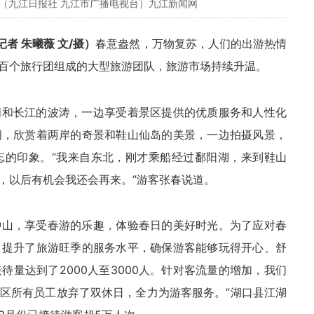
心（九江日报社 九江市广播电视台）九江新闻网
者 朱曦薇 文/摄）
春意盎然，万物复苏，人们的出游热情
百个旅行团组成的大型旅游团队，旅游市场持续升温。
阔和长江的波涛，一边享受着景区提供的优质服务和人性化
间，欣赏着两岸的奇景和鞋山仙岛的美景，一边拍摄风景，
忘的印象。“我来自东北，刚才乘船经过鄱阳湖，来到鞋山
，以后有机会我还会再来。”游客张春说道。
钟山，享受春游的乐趣，体验春日的美好时光。为了应对春
，提升了旅游旺季的服务水平，确保游客能够玩得开心、舒
待量达到了2000人至3000人。针对客流量的增加，我们
区所有员工放弃了双休日，全力为游客服务。”湖口县江湖