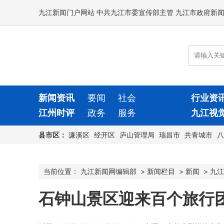
九江新闻门户网站 中共九江市委宣传部主管 九江市政府新
新闻资讯
要闻
社会
行业资
江州时评
政务
服务
九江视
县市区：
濂溪区
经开区
庐山管理局
瑞昌市
共青城市
八
当前位置：
九江新闻网编辑部
>
新闻栏目
>
新闻
>
九江
石钟山景区迎来百个旅行团