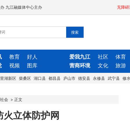
闻办 九江融媒体中心主办
无障碍
讯
教育
好人
爱我九江
社区
体育
觉
视频
图库
营商环境
文化
旅游
里湖新区
柴桑区
湖口县
都昌县
庐山市
德安县
永修县
武宁县
修
社会
>
正文
防火立体防护网