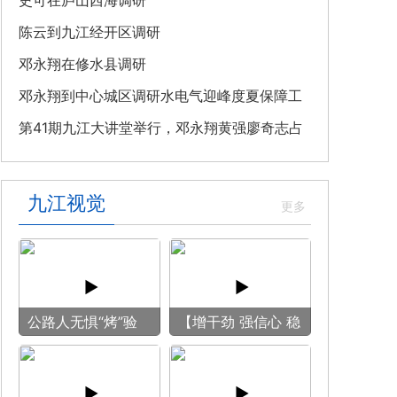
教育专题党课
史可在庐山西海调研
陈云到九江经开区调研
邓永翔在修水县调研
邓永翔到中心城区调研水电气迎峰度夏保障工
作
第41期九江大讲堂举行，邓永翔黄强廖奇志占
勇出席
九江视觉
公路人无惧“烤”验
【增干劲 强信心 稳
守护畅安旅途
预期】赏古风游
船 享清凉之旅