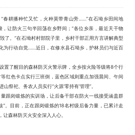
）
“春耕播种忙又忙，火种莫带青山旁……”在石坳乡田间地
梭，让防火三句半回荡在乡野间；“各位乡亲，最近天干物
毁了。”在石坳村村部院子里，乡村干部正用方言讲解典型
内化为行动自觉……近日，在修水县石坳乡，护林员们与近百
设置了醒目的森林防灭火警示牌，全乡按火险等级将8个行
村等红色卡点实行三班倒，蓝色区域则重点加强晨间、午间
山祭祀、务农人员实行“火源‘零持有’管理”。
力量跟岗锻炼的实训场，让后备干部在防火一线接受涵盖群
核”。目前，正在跟岗锻炼的18名村级后备力量，已累计走
例，让森林防灭火安全深入人心。