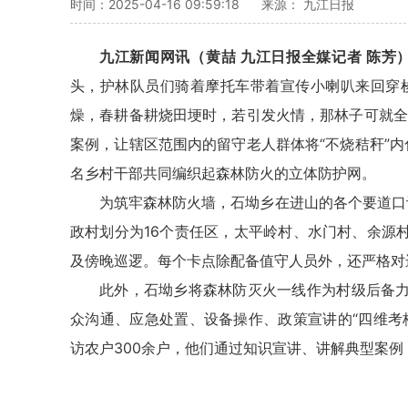
时间：2025-04-16 09:59:18
来源： 九江日报
九江新闻网讯（黄喆 九江日报全媒记者 陈芳
头，护林队员们骑着摩托车带着宣传小喇叭来回穿
燥，春耕备耕烧田埂时，若引发火情，那林子可就全
案例，让辖区范围内的留守老人群体将“不烧秸秆”
名乡村干部共同编织起森林防火的立体防护网。
为筑牢森林防火墙，石坳乡在进山的各个要道口
政村划分为16个责任区，太平岭村、水门村、余源
及傍晚巡逻。每个卡点除配备值守人员外，还严格对进
此外，石坳乡将森林防灭火一线作为村级后备
众沟通、应急处置、设备操作、政策宣讲的“四维考
访农户300余户，他们通过知识宣讲、讲解典型案