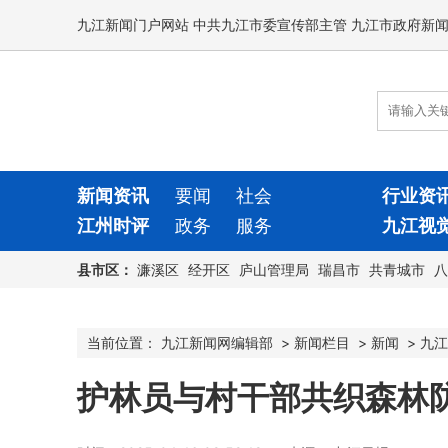
九江新闻门户网站 中共九江市委宣传部主管 九江市政府新
新闻资讯
要闻
社会
行业资
江州时评
政务
服务
九江视
县市区：
濂溪区
经开区
庐山管理局
瑞昌市
共青城市
八
当前位置：
九江新闻网编辑部
>
新闻栏目
>
新闻
>
九江
护林员与村干部共织森林