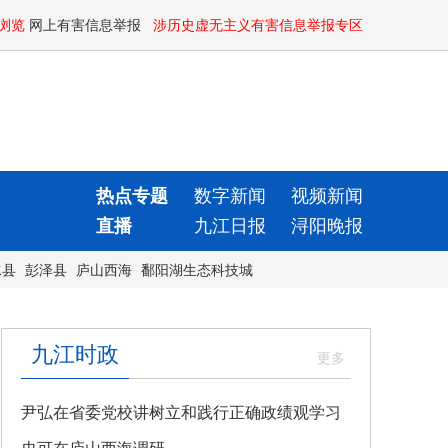
浏览
网上有害信息举报
涉历史虚无主义有害信息举报专区
热点专题
数字新闻
视频新闻
直播
九江日报
浔阳晚报
水县
彭泽县
庐山西海
鄱阳湖生态科技城
九江时政
尹弘在省委党校讲树立和践行正确政绩观学习