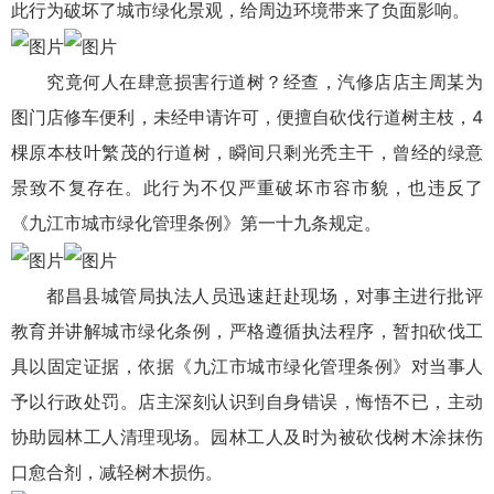
此行为破坏了城市绿化景观，给周边环境带来了负面影响。
究竟何人在肆意损害行道树？经查，汽修店店主周某为
图门店修车便利，未经申请许可，便擅自砍伐行道树主枝，4
棵原本枝叶繁茂的行道树，瞬间只剩光秃主干，曾经的绿意
景致不复存在。此行为不仅严重破坏市容市貌，也违反了
《九江市城市绿化管理条例》第一十九条规定。
都昌县城管局执法人员迅速赶赴现场，对事主进行批评
教育并讲解城市绿化条例，严格遵循执法程序，暂扣砍伐工
具以固定证据，依据《九江市城市绿化管理条例》对当事人
予以行政处罚。店主深刻认识到自身错误，悔悟不已，主动
协助园林工人清理现场。园林工人及时为被砍伐树木涂抹伤
口愈合剂，减轻树木损伤。