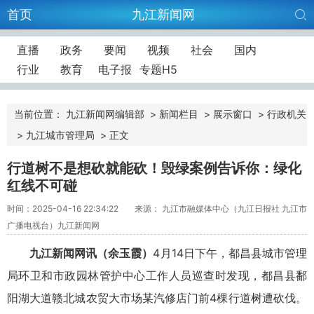
首页
九江新闻网
直播
政务
要闻
视频
社会
国内
行业
教育
电子报
专题H5
当前位置：
九江新闻网编辑部
>
新闻栏目
>
展示窗口
>
行政机关
>
九江城市管理局
>
正文
行道树不是想砍就能砍！毁绿案例告诉你：绿化
红线不可碰
时间：2025-04-16 22:34:22
来源： 九江市融媒体中心（九江日报社 九江市
广播电视台）九江新闻网
九江新闻网讯（余玉霞）
4月14日下午，都昌县城市管理
局环卫和市政园林管护中心工作人员巡查时发现，都昌县鄱
阳湖大道赣北城农贸大市场某汽修店门前4棵行道树遭砍伐。