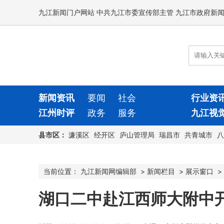
九江新闻门户网站 中共九江市委宣传部主管 九江市政府新
新闻资讯
要闻
社会
行业资
江州时评
政务
服务
九江视
县市区：
濂溪区
经开区
庐山管理局
瑞昌市
共青城市
八
当前位置：
九江新闻网编辑部
>
新闻栏目
>
展示窗口
>
湖口二中赴江西师大附中