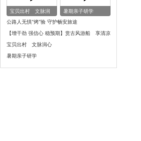
宝贝出村 文脉润
暑期亲子研学
心
公路人无惧“烤”验 守护畅安旅途
【增干劲 强信心 稳预期】赏古风游船 享清凉
之旅
宝贝出村 文脉润心
暑期亲子研学