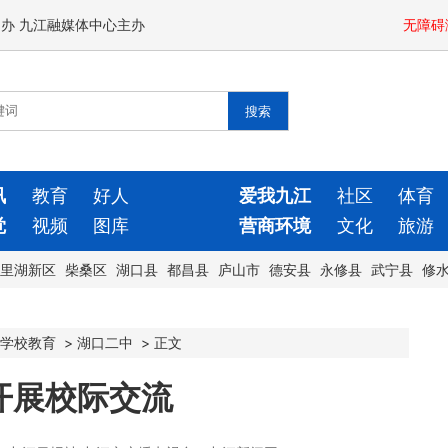
闻办 九江融媒体中心主办
无障碍
讯
教育
好人
爱我九江
社区
体育
觉
视频
图库
营商环境
文化
旅游
里湖新区
柴桑区
湖口县
都昌县
庐山市
德安县
永修县
武宁县
修
学校教育
>
湖口二中
>
正文
开展校际交流