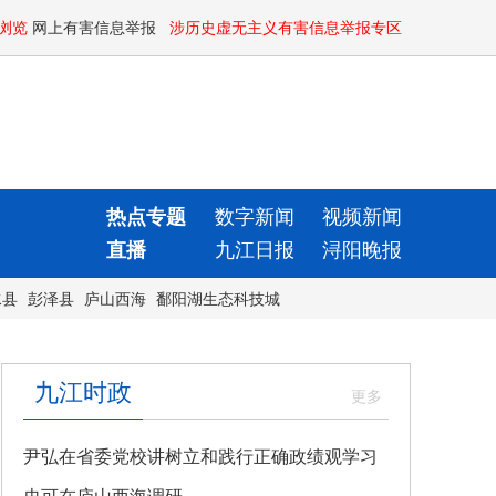
浏览
网上有害信息举报
涉历史虚无主义有害信息举报专区
热点专题
数字新闻
视频新闻
直播
九江日报
浔阳晚报
水县
彭泽县
庐山西海
鄱阳湖生态科技城
九江时政
尹弘在省委党校讲树立和践行正确政绩观学习