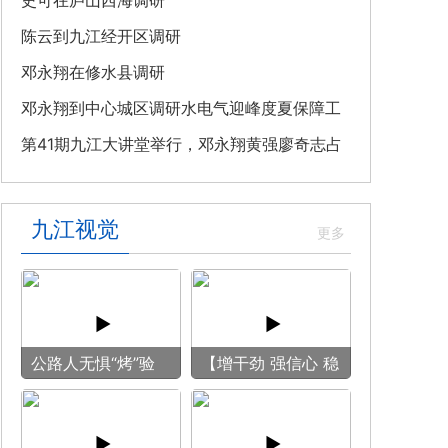
教育专题党课
史可在庐山西海调研
陈云到九江经开区调研
邓永翔在修水县调研
邓永翔到中心城区调研水电气迎峰度夏保障工
作
第41期九江大讲堂举行，邓永翔黄强廖奇志占
勇出席
九江视觉
公路人无惧“烤”验
【增干劲 强信心 稳
守护畅安旅途
预期】赏古风游
船 享清凉之旅