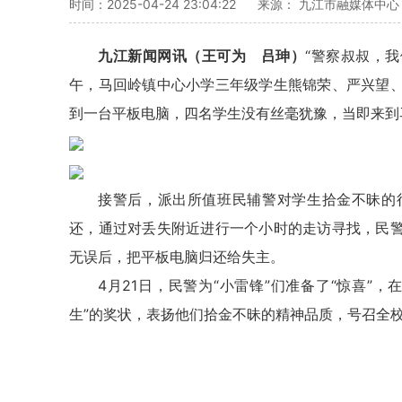
时间：2025-04-24 23:04:22
来源： 九江市融媒体中心
九江新闻网讯（王可为 吕珅）
“警察叔叔，我
午，马回岭镇中心小学三年级学生熊锦荣、严兴望
到一台平板电脑，四名学生没有丝毫犹豫，当即来到
接警后，派出所值班民辅警对学生拾金不昧的
还，通过对丢失附近进行一个小时的走访寻找，民
无误后，把平板电脑归还给失主。
4月21日，民警为“小雷锋”们准备了“惊喜”
生”的奖状，表扬他们拾金不昧的精神品质，号召全