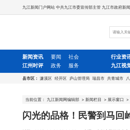
九江新闻门户网站 中共九江市委宣传部主管 九江市政府新
新闻资讯
要闻
社会
行业资
江州时评
政务
服务
九江视
县市区：
濂溪区
经开区
庐山管理局
瑞昌市
共青城市
八
当前位置：
九江新闻网编辑部
>
新闻栏目
>
展示窗口
>
闪光的品格！民警到马回