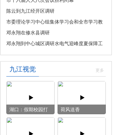
教育专题党课
市十六届人大八次会议胜利闭幕
陈云到九江经开区调研
市委理论学习中心组集体学习会和全市学习教
育整改整治工作汇报会召开
邓永翔在修水县调研
邓永翔到中心城区调研水电气迎峰度夏保障工
作
九江视觉
湖口：假期校园打
荷风送香
开“方便门” 群众
乐享“健身圈”