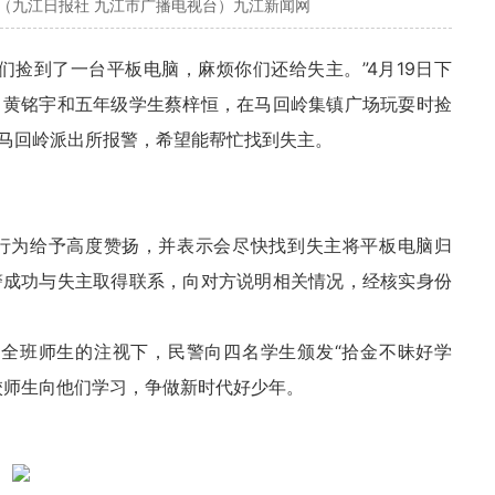
（九江日报社 九江市广播电视台）九江新闻网
们捡到了一台平板电脑，麻烦你们还给失主。”4月19日下
、黄铭宇和五年级学生蔡梓恒，在马回岭集镇广场玩耍时捡
马回岭派出所报警，希望能帮忙找到失主。
行为给予高度赞扬，并表示会尽快找到失主将平板电脑归
警成功与失主取得联系，向对方说明相关情况，经核实身份
，在全班师生的注视下，民警向四名学生颁发“拾金不昧好学
校师生向他们学习，争做新时代好少年。