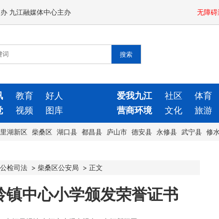
闻办 九江融媒体中心主办
无障碍
讯
教育
好人
爱我九江
社区
体育
觉
视频
图库
营商环境
文化
旅游
里湖新区
柴桑区
湖口县
都昌县
庐山市
德安县
永修县
武宁县
修
公检司法
>
柴桑区公安局
>
正文
岭镇中心小学颁发荣誉证书