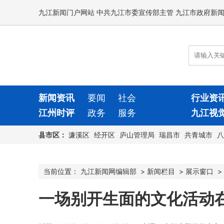
九江新闻门户网站 中共九江市委宣传部主管 九江市政府新
新闻资讯
要闻
社会
行业资
江州时评
政务
服务
九江视
县市区：
濂溪区
经开区
庐山管理局
瑞昌市
共青城市
八
当前位置：
九江新闻网编辑部
>
新闻栏目
>
展示窗口
>
一场别开生面的文化活动