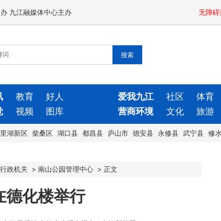
闻办 九江融媒体中心主办
无障碍
讯
教育
好人
爱我九江
社区
体育
觉
视频
图库
营商环境
文化
旅游
里湖新区
柴桑区
湖口县
都昌县
庐山市
德安县
永修县
武宁县
修
行政机关
>
南山公园管理中心
>
正文
在德化楼举行