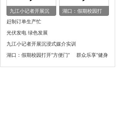
九江小记者开展沉
湖口：假期校园打
浸式媒介实训
开“方便门” 群众
赶制订单生产忙
乐享“健身圈”
光伏发电 绿色发展
九江小记者开展沉浸式媒介实训
湖口：假期校园打开“方便门” 群众乐享“健身
圈”