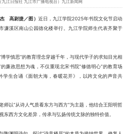
（九江日报社 九江市广播电视台）九江新闻网
杰 高尉捷／图）
近日，九江学院2025年书院文化节启动
江市濂溪区南山公园德化楼举行。九江学院师生代表齐聚于
“博学慎思”的教育理念穿越千年，与现代学子的求知目光相
”的廉政思想为魂，不仅重现北宋书院“修德明心”的教育场
外学生合诵《面朝大海，春暖花开》，以跨文化的声音共
老师以“从诗人气质看东方与西方”为主题，他结合王阳明哲
视东西方文化差异，传承与弘扬传统文脉的独特价值。
与陶渊明诗句，探讨“诗意栖居”的本质为接纳世界、修复人