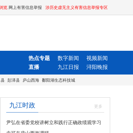
浏览
网上有害信息举报
涉历史虚无主义有害信息举报专区
热点专题
数字新闻
视频新闻
直播
九江日报
浔阳晚报
水县
彭泽县
庐山西海
鄱阳湖生态科技城
九江时政
尹弘在省委党校讲树立和践行正确政绩观学习