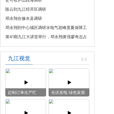
教育专题党课
史可在庐山西海调研
陈云到九江经开区调研
邓永翔在修水县调研
邓永翔到中心城区调研水电气迎峰度夏保障工
作
第41期九江大讲堂举行，邓永翔黄强廖奇志占
勇出席
九江视觉
赶制订单生产忙
光伏发电 绿色发展