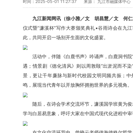
时间：2025-05-01 11:27:37
来源： 九江市融媒体中心
九江新闻网讯（徐小雅／文 胡昌慧／文 何仁
仪式暨“濂溪杯”写作大赛颁奖典礼•谷雨诗会在九
此，共同开启一场别开生面的文化盛宴。
活动中，伴随《白鹿书声》吟诵声，白鹿洞书院
遇；情景剧《德化清风》则以周敦颐“出淤泥而不染
景，更让千年廉脉与新时代校园文明同频共振；中
鸣，展现当代青年以开放胸怀拥抱世界的多元视角。
随后，在诗会学术交流环节，濂溪国学班黄为俊
学与白居易意象，呼吁大家在中国式现代化进程中审
在文化交流环节中，曾晓云老师借海德格尔哲学