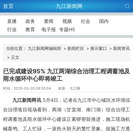
首页
九江新闻网
直播
政务
要闻
视频
社会
国内
行业
教育
电子报
专题H5
当前位置：
九江新闻网编辑部
>
新闻栏目
>
展示窗口
>
新闻资讯
>
正文
已完成建设95% 九江两湖综合治理工程调蓄池及
雨水循环中心即将竣工
时间：2025-05-05 08:35:34
来源： 大江网
九江新闻网讯
5月4日，记者在九江市中心城区水环境综
合治理项目现场看到，两湖（甘棠湖、南门湖）综合治理工
程调蓄池及雨水循环中心建设正紧锣密鼓推进，施工现场机
械轰鸣、工人忙碌，一派热火朝天的繁忙景象。据施工方透