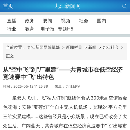
首页
九江新闻网
直播
政务
要闻
视频
社会
国内
行业
教育
电子报
专题H5
当前位置：
九江新闻网编辑部
>
新闻栏目
>
新闻
>
九江社会
>
正文
从“空中飞”到“厂里建”——共青城市在低空经济
竞速赛中“飞”出特色
时间：2025-05-12 11:25:39
来源： 九江日报
坐双人飞机，飞“私人订制”航线体验从300米高空俯瞰金
色花海；安装“宝莲灯”全自主无人机机场，实现24平方公里
三维实景建模……这些曾经只是小众场景，现在已经改变了大
众生活。广阔蓝天，共青城市在低空经济竞速赛中“飞”出城市