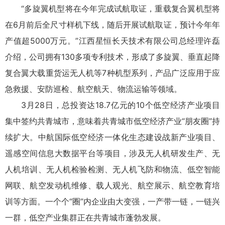
“多旋翼机型将在今年完成试航取证，重载复合翼机型将
在6月前后全尺寸样机下线，随后开展试航取证，预计今年年
产值超5000万元。”江西星恒长天技术有限公司总经理许磊
介绍，公司拥有130多项专利技术，形成了多旋翼、垂直起降
复合翼大载重货运无人机等7种机型系列，产品广泛应用于应
急救援、安防巡检、航空航天、物流运输等领域。
3月28日，总投资达18.7亿元的10个低空经济产业项目
集中签约共青城市，意味着共青城市低空经济产业“朋友圈”持
续扩大。中航国际低空经济一体化生态建设战新产业项目、
遥感空间信息大数据平台等项目，涉及无人机研发生产、无
人机培训、无人机检验检测、无人机飞防和物流、低空智能
网联、航空发动机维修、载人观光、航空展示、航空教育培
训等方面。一个个“圈”内企业由大变强，一产带一链，一链兴
一群，低空产业集群正在共青城市蓬勃发展。