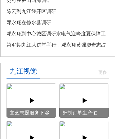
教育专题党课
史可在庐山西海调研
陈云到九江经开区调研
邓永翔在修水县调研
邓永翔到中心城区调研水电气迎峰度夏保障工
作
第41期九江大讲堂举行，邓永翔黄强廖奇志占
勇出席
九江视觉
文艺志愿服务下乡
赶制订单生产忙
用镜头记录乡村笑
脸