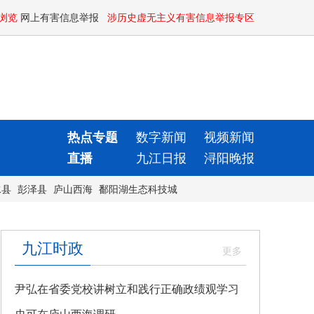
浏览
网上有害信息举报
涉历史虚无主义有害信息举报专区
热点专题
数字新闻
视频新闻
直播
九江日报
浔阳晚报
水县
彭泽县
庐山西海
鄱阳湖生态科技城
九江时政
尹弘在省委党校讲树立和践行正确政绩观学习