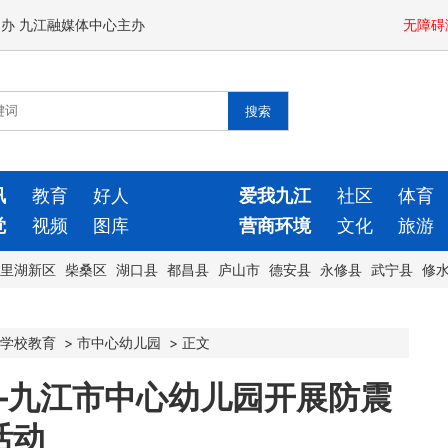
闻办 九江融媒体中心主办
无障碍
讯
教育
好人
爱我九江
社区
体育
觉
视频
图库
营商环境
文化
旅游
里湖新区
柴桑区
湖口县
都昌县
庐山市
德安县
永修县
武宁县
修
学校教育
>
市中心幼儿园
>
正文
——九江市中心幼儿园开展防震
活动