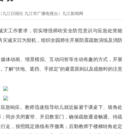
（九江日报社 九江市广播电视台）九江新闻网
减灾工作要求，切实增强师幼安全防范意识与应急处突能
国防灾减灾日为契机，组织全园师生开展防震疏散演练及消防
多媒体动画、情景模拟、互动问答等生动有趣的方式，开展
，了解“伏地、遮挡、手抓定”的避震原则以及疏散时的注意
动应急响应。教师迅速指导幼儿就近躲避于课桌下、墙角处
部；同步关闭窗帘、开启教室门，确保疏散通道畅通。待疏
速行走，按照既定路线有序撤离；后勤教师于楼梯转角处定