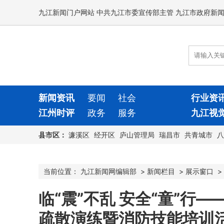
九江新闻门户网站 中共九江市委宣传部主管 九江市政府新
新闻资讯
要闻
社会
行业资
江州时评
政务
服务
九江视
县市区：
濂溪区
经开区
庐山管理局
瑞昌市
共青城市
八
当前位置：
九江新闻网编辑部
>
新闻栏目
>
展示窗口
>
临“震”不乱 安全“童”行
疏散演练暨消防技能培训