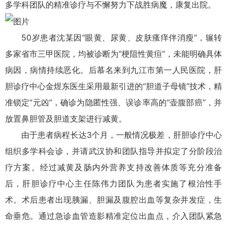
多学科团队的精准诊疗与不懈努力下战胜病魔，康复出院。
50岁患者沈某因“眼黄、尿黄、皮肤瘙痒伴消瘦”，辗转
多家省市三甲医院，均被诊断为“梗阻性黄疸”，未能明确具体
病因，病情持续恶化。后慕名来到九江市第一人民医院，肝
胆诊疗中心金煜东医生采用最新引进的“胆道子母镜”技术，精
准锁定“元凶”，确诊为隐匿性强、误诊率高的“壶腹部癌”，并
放置鼻胆管及胆道支架进行减黄。
由于患者病程长达3个月，一般情况极差，肝胆诊疗中心
组织多学科会诊，并请武汉协和团队指导并拟定了分阶段治
疗方案。经过减黄及肠内外营养支持改善体质等充分准备
后，肝胆诊疗中心主任
陈伟
力团队为患者实施了根治性手
术。术后患者出现胰漏、胆漏及腹腔出血等复杂并发症，生
命垂危。通过急诊血管造影精准定位出血点，介入团队紧急