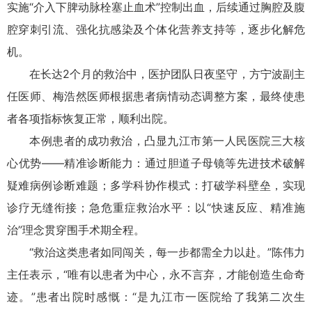
实施“介入下脾动脉栓塞止血术”控制出血，后续通过胸腔及腹
腔穿刺引流、强化抗感染及个体化营养支持等，逐步化解危
机。
在长达2个月的救治中，医护团队日夜坚守，方宁波副主
任医师、梅浩然医师根据患者病情动态调整方案，最终使患
者各项指标恢复正常，顺利出院。
本例患者的成功救治，凸显九江市第一人民医院三大核
心优势——
精准诊断能力：通过胆道子母镜等先进技术破解
疑难病例诊断难题；
多学科协作模式：打破学科壁垒，实现
诊疗无缝衔接；
急危重症救治水平：以“快速反应、精准施
治”理念贯穿围手术期全程。
“救治这类患者如同闯关，每一步都需全力以赴。”
陈伟
力
主任表示，“唯有以患者为中心，永不言弃，才能创造生命奇
迹。”患者出院时感慨：“是九江市一医院给了我第二次生