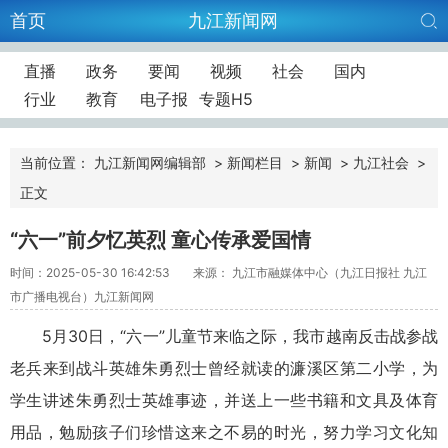
首页
九江新闻网
直播
政务
要闻
视频
社会
国内
行业
教育
电子报
专题H5
当前位置：
九江新闻网编辑部
>
新闻栏目
>
新闻
>
九江社会
>
正文
“六一”前夕忆英烈 童心传承爱国情
时间：2025-05-30 16:42:53
来源： 九江市融媒体中心（九江日报社 九江
市广播电视台）九江新闻网
5月30日，“六一”儿童节来临之际，我市越南反击战参战
老兵来到战斗英雄朱勇烈士曾经就读的濂溪区第二小学，为
学生讲述朱勇烈士英雄事迹，并送上一些书籍和文具及体育
用品，勉励孩子们珍惜这来之不易的时光，努力学习文化知