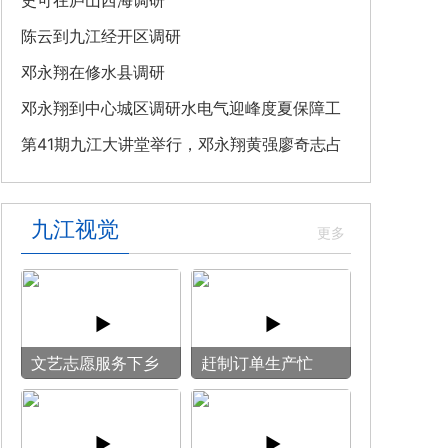
教育专题党课
史可在庐山西海调研
陈云到九江经开区调研
邓永翔在修水县调研
邓永翔到中心城区调研水电气迎峰度夏保障工
作
第41期九江大讲堂举行，邓永翔黄强廖奇志占
勇出席
九江视觉
文艺志愿服务下乡
赶制订单生产忙
用镜头记录乡村笑
脸