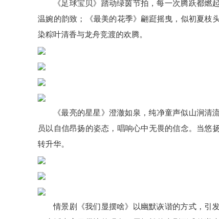
《足球宝贝》踏动绿茵节拍，每一次腾跃都燃
温婉的韵致；《最美的花季》翩跹摇曳，似初夏枝
染粽叶清香与龙舟竞渡的欢腾。
《最亮的星星》澄澈如泉，纯净童声似山涧清流，将
员以自信昂扬的姿态，唱响心中无畏的信念。当悠
转升华。
情景剧《我们显摆啥》以幽默诙谐的方式，引