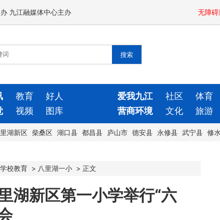
闻办 九江融媒体中心主办
无障碍
讯
教育
好人
爱我九江
社区
体育
觉
视频
图库
营商环境
文化
旅游
里湖新区
柴桑区
湖口县
都昌县
庐山市
德安县
永修县
武宁县
修
学校教育
>
八里湖一小
>
正文
八里湖新区第一小学举行“六
会