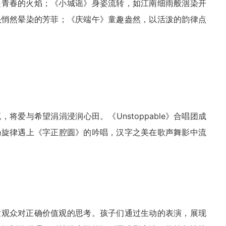
起青春的火焰；《小城谣》身姿流转，如江南细雨般洇染开
头悄然晕染的芳菲；《庆端午》童趣盎然，以活泼的韵律点
爱与希望涓涓浸润心田。《Unstoppable》合唱团成
扬旋律遇上《字正腔圆》的吟唱，汉字之美在歌声舞影中流
发观众对正确价值观的思考。孩子们通过生动的表演，展现