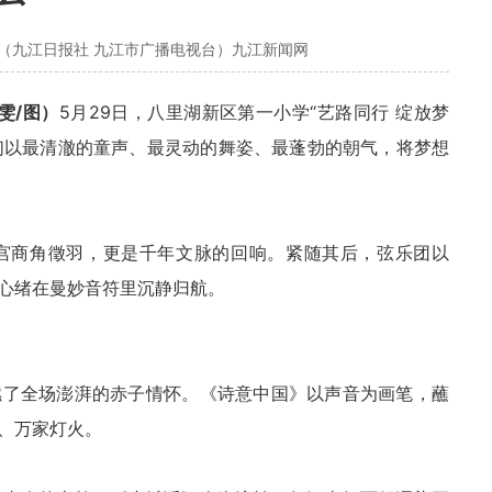
（九江日报社 九江市广播电视台）九江新闻网
雯/图）
5月29日，八里湖新区第一小学“艺路同行 绽放梦
子们以最清澈的童声、最灵动的舞姿、最蓬勃的朝气，将梦想
宫商角徵羽，更是千年文脉的回响。紧随其后，弦乐团以
心绪在曼妙音符里沉静归航。
燃了全场澎湃的赤子情怀。《诗意中国》以声音为画笔，蘸
、万家灯火。