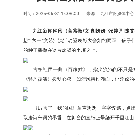
时间：2025-05-31 15:06:09
来源： 九江市融媒体中心
九江新闻网讯（高紫微/文 胡妍妍 张婷尹 陈艾
想”“六一”文艺汇演活动暨表彰大会如约而至，孩
的种子播撒在这片欢腾的土壤之上。
古筝社团一曲《百家姓》，指尖流淌的不只是
《轻舟荡漾》拨动心弦，如清风拂过湖面，让浮躁的
《厉害了，我的国》童声朗朗，字字铿锵，点
取唐诗宋词的墨香，在舞台的宣纸上晕染开千里江山