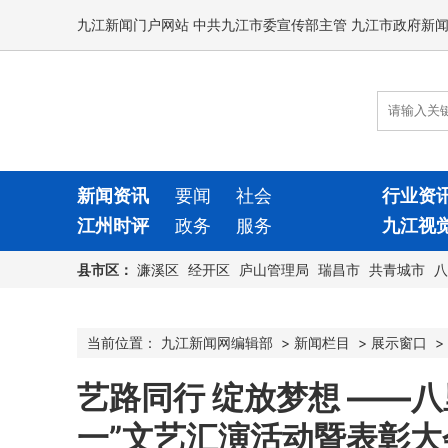
九江新闻门户网站 中共九江市委宣传部主管 九江市政府新
新闻资讯
要闻
社会
行业资
江州时评
政务
服务
九江视
县市区：
濂溪区
经开区
庐山管理局
瑞昌市
共青城市
八
当前位置：
九江新闻网编辑部
>
新闻栏目
>
展示窗口
>
艺路同行 绽放梦想 ——
一”文艺汇演活动暨表彰大