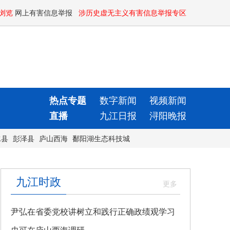
浏览
网上有害信息举报
涉历史虚无主义有害信息举报专区
热点专题
数字新闻
视频新闻
直播
九江日报
浔阳晚报
水县
彭泽县
庐山西海
鄱阳湖生态科技城
九江时政
尹弘在省委党校讲树立和践行正确政绩观学习