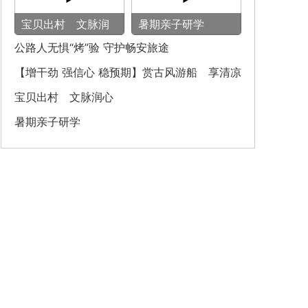
宝贝出村 文脉润
暑期亲子研学
心
公路人无惧“烤”验 守护畅安旅途
【增干劲 强信心 稳预期】赏古风游船 享清凉
之旅
宝贝出村 文脉润心
暑期亲子研学