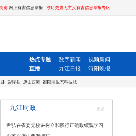
浏览
网上有害信息举报
涉历史虚无主义有害信息举报专区
热点专题
数字新闻
视频新闻
直播
九江日报
浔阳晚报
水县
彭泽县
庐山西海
鄱阳湖生态科技城
九江时政
尹弘在省委党校讲树立和践行正确政绩观学习