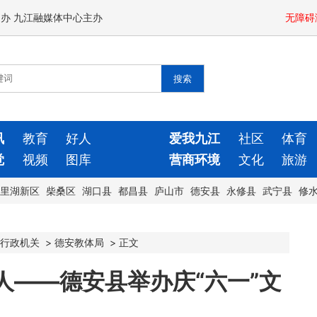
闻办 九江融媒体中心主办
无障碍
讯
教育
好人
爱我九江
社区
体育
觉
视频
图库
营商环境
文化
旅游
里湖新区
柴桑区
湖口县
都昌县
庐山市
德安县
永修县
武宁县
修
行政机关
>
德安教体局
>
正文
人——德安县举办庆“六一”文