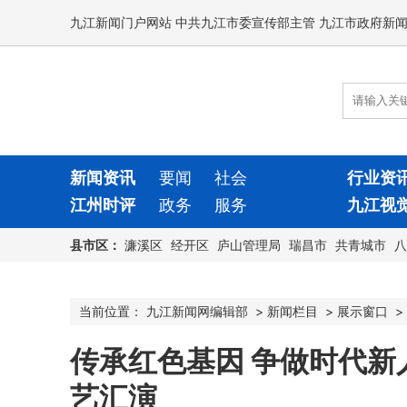
九江新闻门户网站 中共九江市委宣传部主管 九江市政府新
新闻资讯
要闻
社会
行业资
江州时评
政务
服务
九江视
县市区：
濂溪区
经开区
庐山管理局
瑞昌市
共青城市
八
当前位置：
九江新闻网编辑部
>
新闻栏目
>
展示窗口
>
传承红色基因 争做时代新
艺汇演