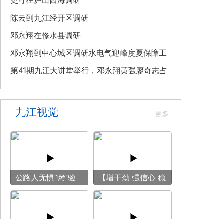
教育专题党课
史可在庐山西海调研
陈云到九江经开区调研
邓永翔在修水县调研
邓永翔到中心城区调研水电气迎峰度夏保障工
作
第41期九江大讲堂举行，邓永翔黄强廖奇志占
勇出席
九江视觉
公路人无惧“烤”验
【增干劲 强信心 稳
守护畅安旅途
预期】赏古风游
船 享清凉之旅