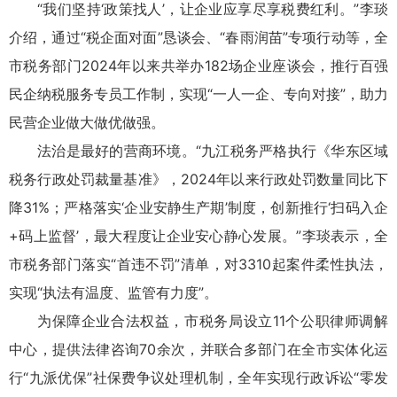
“我们坚持‘政策找人’，让企业应享尽享税费红利。”李琰
介绍，通过“税企面对面”恳谈会、“春雨润苗”专项行动等，全
市税务部门2024年以来共举办182场企业座谈会，推行百强
民企纳税服务专员工作制，实现“一人一企、专向对接”，助力
民营企业做大做优做强。
法治是最好的营商环境。“九江税务严格执行《华东区域
税务行政处罚裁量基准》，2024年以来行政处罚数量同比下
降31%；严格落实‘企业安静生产期’制度，创新推行‘扫码入企
+码上监督’，最大程度让企业安心静心发展。”李琰表示，全
市税务部门落实“首违不罚”清单，对3310起案件柔性执法，
实现“执法有温度、监管有力度”。
为保障企业合法权益，市税务局设立11个公职律师调解
中心，提供法律咨询70余次，并联合多部门在全市实体化运
行“九派优保”社保费争议处理机制，全年实现行政诉讼“零发