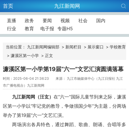
首页
九江新闻网
直播
政务
要闻
视频
社会
国内
行业
教育
电子报
专题H5
当前位置：
九江新闻网编辑部
>
新闻栏目
>
展示窗口
>
学校教育
>
濂溪区第一小学
>
正文
濂溪区第一小学第19届“六一”文艺汇演圆满落幕
时间：2025-06-04 21:36:23
来源： 九江市融媒体中心（九江日报社 九江
市广播电视台）九江新闻网
九江新闻网（汪玄）
在“六一”国际儿童节到来之际，濂溪
区第一小学以“牢记党的教导，争做强国少年”为主题，分两场
举办了第19届“六一”文艺汇演。
两场演出各具特色，通过舞蹈、歌曲、朗诵、合唱等多