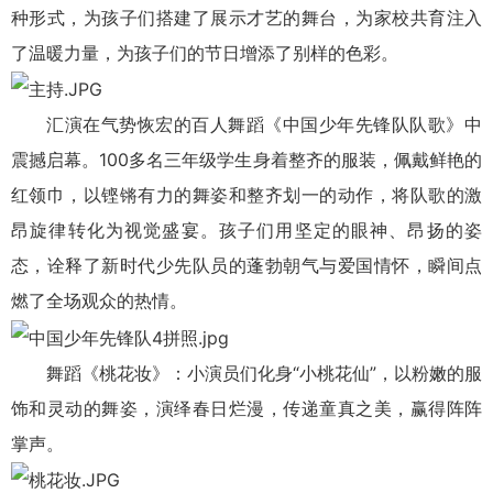
种形式，为孩子们搭建了展示才艺的舞台，为家校共育注入
了温暖力量，为孩子们的节日增添了别样的色彩。
汇演在气势恢宏的百人舞蹈《中国少年先锋队队歌》中
震撼启幕。100多名三年级学生身着整齐的服装，佩戴鲜艳的
红领巾，以铿锵有力的舞姿和整齐划一的动作，将队歌的激
昂旋律转化为视觉盛宴。孩子们用坚定的眼神、昂扬的姿
态，诠释了新时代少先队员的蓬勃朝气与爱国情怀，瞬间点
燃了全场观众的热情。
舞蹈《桃花妆》：小演员们化身“小桃花仙”，以粉嫩的服
饰和灵动的舞姿，演绎春日烂漫，传递童真之美，赢得阵阵
掌声。