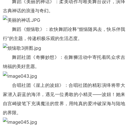
舞蹈《美丽的神话》：柔美动作与唯美舞台设计，演绎
古典神话的浪漫与奇幻。
舞蹈《烦恼歌》：欢快舞蹈诠释“烦恼随风去，快乐伴我
行”的主题，传递积极乐观的生活态度。
舞蹈社团《奇狮妙想》：
在舞狮活动中寄托着民众求吉
纳福的美好意愿。
合唱社团《崖上的波妞》：
合唱社团的精彩演绎将带大
家潜入蔚蓝的海洋，遇见一位勇敢的小精灵——波妞！她来
自宫崎骏笔下充满魔法的世界，用纯真的爱冲破深海与陆地
的界限。