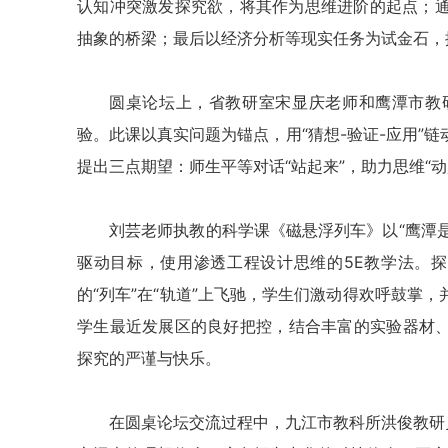
认知冲突激发探究欲，将其作为思维进阶的起点；
抽象的桥梁；最后以经济分析等现实任务为试金石，
圆桌论坛上，省教研室宋显庆老师和鹰潭市教
验。此课以真实问题为锚点，用“猜想-验证-应用”
提出三点期望：师生平等对话“站起来”，助力思维“动
刘芸老师执教的科学课《磁悬浮列车》以“鹰潭是
驱动目标，使用渗透工程设计思维的5E教学法。探
的“列车”在“轨道”上飞驰，学生们激动得欢呼鼓掌
学生最近发展区的良好把控，结合丰富的实验器材、
探究的严谨与快乐。
在圆桌论坛交流过程中，九江市教科所洪俊教研