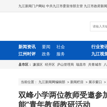
九江新闻门户网站 中共九江市委宣传部主管 九江市政府新
新闻资讯
要闻
社会
行业资
江州时评
政务
服务
九江视
县市区：
濂溪区
经开区
庐山管理局
瑞昌市
共青城市
八
当前位置：
九江新闻网编辑部
>
新闻栏目
>
展示窗口
>
双峰小学两位教师受邀参加
能”青年教师教研活动