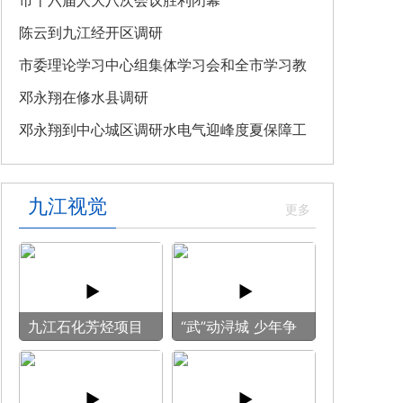
教育专题党课
市十六届人大八次会议胜利闭幕
陈云到九江经开区调研
市委理论学习中心组集体学习会和全市学习教
育整改整治工作汇报会召开
邓永翔在修水县调研
邓永翔到中心城区调研水电气迎峰度夏保障工
作
九江视觉
九江石化芳烃项目
“武”动浔城 少年争
施工现场热火朝天
锋
全力冲刺建设节点