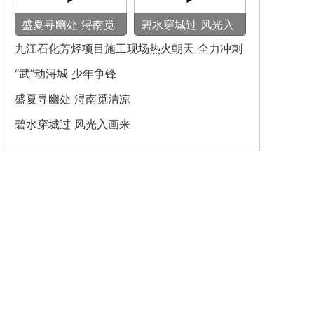
盛夏寻幽处 浔南觅
碧水穿城过 风光入
清凉
画来
九江石化芳烃项目施工现场热火朝天 全力冲刺
建设节点
“武”动浔城 少年争锋
盛夏寻幽处 浔南觅清凉
碧水穿城过 风光入画来