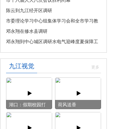
教育专题党课
市十六届人大八次会议胜利闭幕
陈云到九江经开区调研
市委理论学习中心组集体学习会和全市学习教
育整改整治工作汇报会召开
邓永翔在修水县调研
邓永翔到中心城区调研水电气迎峰度夏保障工
作
九江视觉
湖口：假期校园打
荷风送香
开“方便门” 群众
乐享“健身圈”