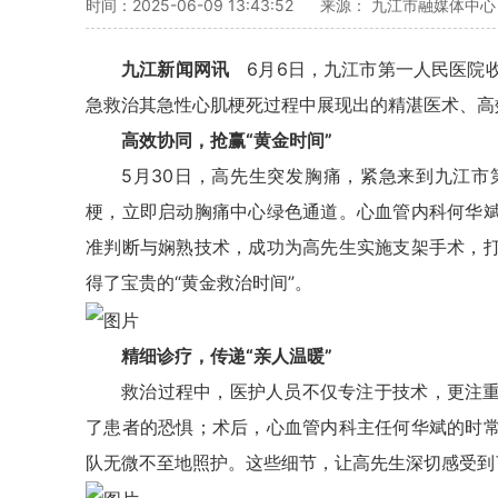
时间：2025-06-09 13:43:52
来源： 九江市融媒体中
九江新闻网讯
6月6日，九江市第一人民医院
急救治其急性心肌梗死过程中展现出的精湛医术、高
高效协同，抢赢“黄金时间”
5月30日，高先生突发胸痛，紧急来到九江
梗，立即启动胸痛中心绿色通道。心血管内科何华
准判断与娴熟技术，成功为高先生实施支架手术，
得了宝贵的“黄金救治时间”。
精细诊疗，传递“亲人温暖”
救治过程中，医护人员不仅专注于技术，更注
了患者的恐惧；术后，
心血管内科
主任
何华斌的时
队无微不至地照护。这些细节，让高先生深切感受到
-