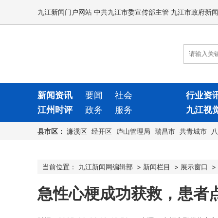
九江新闻门户网站 中共九江市委宣传部主管 九江市政府新
新闻资讯
要闻
社会
行业资
江州时评
政务
服务
九江视
县市区：
濂溪区
经开区
庐山管理局
瑞昌市
共青城市
八
当前位置：
九江新闻网编辑部
>
新闻栏目
>
展示窗口
>
急性心梗成功获救，患者