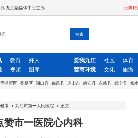
闻办 九江融媒体中心主办
无障碍
讯
教育
好人
爱我九江
社区
体育
觉
视频
图库
营商环境
文化
旅游
里湖新区
柴桑区
湖口县
都昌县
庐山市
德安县
永修县
武宁县
修
健康
>
九江市第一人民医院
>
正文
点赞市一医院心内科