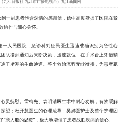
心（九江日报社 九江市广播电视台）九江新闻网
收到一封患者饱含深情的感谢信，信中高度赞扬了医院在紧
效协作与细心关怀。
市第一人民医院，急诊科刘征民医生迅速准确识别为急性心
斌团队接到通知后果断决策，迅速就位，在手术台上凭借精
打通了堵塞的生命通道。整个救治流程无缝衔接，为患者赢
重心灵抚慰。雷梅先、
袁明
清医生术中耐心劝解，有效缓解
常探望；杜开慧医生的心理疏导；吴姊医护士及整个护理团
了“亲人般的温暖”，极大地增强了患者战胜疾病的信心。