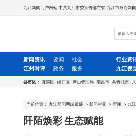
九江新闻门户网站 中共九江市委宣传部主管 九江市政府新
新闻资讯
要闻
社会
行业资
江州时评
政务
服务
九江视
县市区：
濂溪区
经开区
庐山管理局
瑞昌市
共青城市
八
当前位置：
九江新闻网编辑部
>
新闻栏目
>
新闻
>
九江
阡陌焕彩 生态赋能