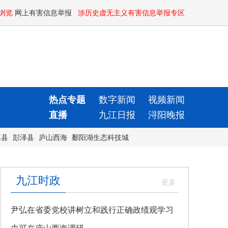
浏览
网上有害信息举报
涉历史虚无主义有害信息举报专区
热点专题
数字新闻
视频新闻
直播
九江日报
浔阳晚报
水县
彭泽县
庐山西海
鄱阳湖生态科技城
九江时政
尹弘在省委党校讲树立和践行正确政绩观学习