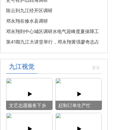
教育专题党课
史可在庐山西海调研
陈云到九江经开区调研
邓永翔在修水县调研
邓永翔到中心城区调研水电气迎峰度夏保障工
作
第41期九江大讲堂举行，邓永翔黄强廖奇志占
勇出席
九江视觉
文艺志愿服务下乡
赶制订单生产忙
用镜头记录乡村笑
脸