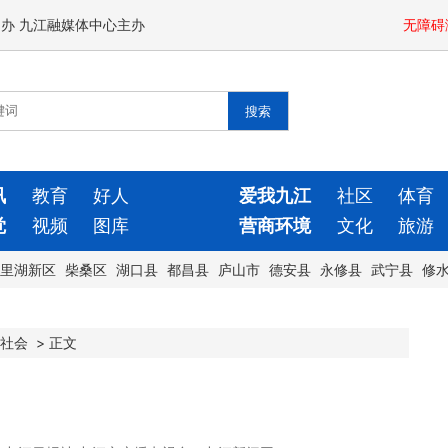
闻办 九江融媒体中心主办
无障碍
讯
教育
好人
爱我九江
社区
体育
觉
视频
图库
营商环境
文化
旅游
里湖新区
柴桑区
湖口县
都昌县
庐山市
德安县
永修县
武宁县
修
社会
>
正文