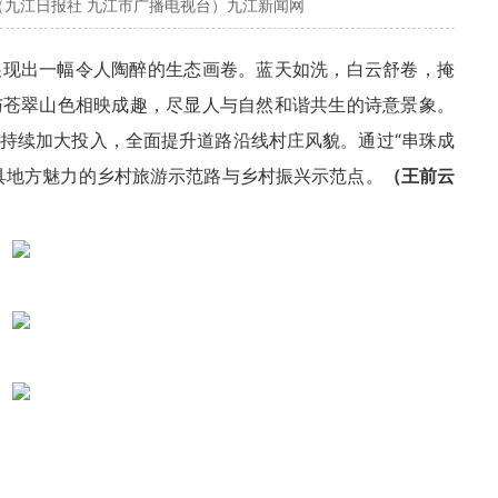
（九江日报社 九江市广播电视台）九江新闻网
展现出一幅令人陶醉的生态画卷。蓝天如洗，
白云
舒卷，掩
与苍翠山色相映成趣，尽显人与自然和谐共生的诗意景象。
持续加大投入，全面提升道路沿线村庄风貌。通过“串珠成
具地方魅力的乡村旅游示范路与乡村振兴示范点。
（王前云