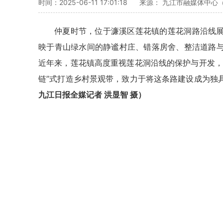
时间：2025-06-11 17:01:18
来源： 九江市融媒体中心
仲夏时节，位于濂溪区莲花镇的莲花洞路沿线
映于青山绿水间的静谧村庄、错落房舍、整洁道路
近年来，莲花镇高度重视莲花洞沿线的保护与开发，
链”式打造乡村景观带，致力于将这条路建设成为独
九江日报全媒记者 洪显智 摄）