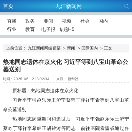
首页
九江新闻网
直播
政务
要闻
视频
社会
国内
行业
教育
电子报
专题H5
当前位置：
九江新闻网编辑部
>
新闻
>
国际国内
>
正文
热地同志遗体在京火化 习近平等到八宝山革命公
墓送别
时间：2025-06-12 18:02:34
来源： 新华社
原标题：热地同志遗体在京火化
习近平李强赵乐际王沪宁蔡奇丁薛祥李希等到八宝山革
命公墓送别
热地同志病重期间和逝世后，习近平李强赵乐际王沪宁
蔡奇丁薛祥李希韩正胡锦涛等同志，前往医院看望或通过各