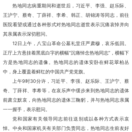
热地同志病重期间和逝世后，习近平、李强、赵乐际、
王沪宁、蔡奇、丁薛祥、李希、韩正、胡锦涛等同志，前往
医院看望或通过各种形式对热地同志逝世表示沉痛哀悼并向
其亲属表示深切慰问。
12日上午，八宝山革命公墓礼堂庄严肃穆，哀乐低回。
正厅上方悬挂着黑底白字的横幅“沉痛悼念热地同志”，横幅下
方是热地同志的遗像。热地同志的遗体安卧在鲜花翠柏丛
中，身上覆盖着鲜红的中国共产党党旗。
上午9时30分许，习近平、李强、赵乐际、王沪宁、蔡
奇、丁薛祥、李希等，在哀乐声中缓步来到热地同志的遗体
前肃立默哀，向热地同志的遗体三鞠躬，并与热地同志亲属
一一握手，表示慰问。
党和国家有关领导同志前往送别或以各种方式表示哀
悼。中央和国家机关有关部门负责同志，热地同志生前友好