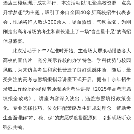
酒店三楼远洲厅成功举行。本次活动以“汇聚高校资源，点亮
升学梦想”为主题，吸引了来自全国40余所高校招生代表参
会，现场咨询人数达300余人，场面热烈，气氛高涨，为刚
刚走出高考考场的考生和家长送上了一场“含金量十足”的高招
信息盛宴。
此次活动于下午2点准时开始。主会场大屏滚动播放各大
高校的宣传片，充分展示各校的办学特色、学科优势与校园
风貌，为来访高考生和家长营造了良好观感体验。随后，最
受关注的高考志愿填报指导讲座正式开启。拥有十余年招生
录取工作经历的杨俊老师现场为考生讲授《2025年高考志愿
填报全攻略》。讲座内容深入浅出，涵盖志愿填报政策变
化、专业选择技巧、位次匹配策略及生涯规划理念，帮助考
生全面理解“冲、稳、保”的志愿梯度搭配原则，引起现场听众
强烈共鸣。