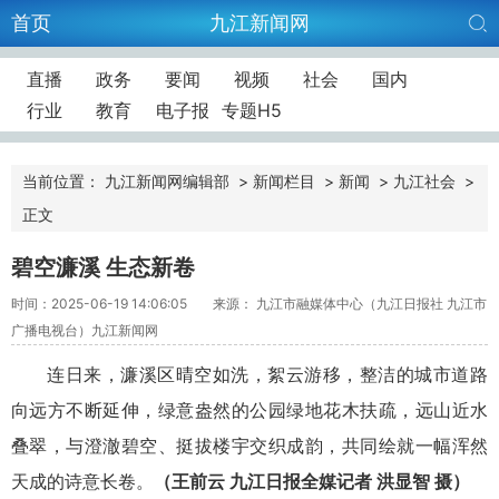
首页
九江新闻网
直播
政务
要闻
视频
社会
国内
行业
教育
电子报
专题H5
当前位置：
九江新闻网编辑部
>
新闻栏目
>
新闻
>
九江社会
>
正文
碧空濂溪 生态新卷
时间：2025-06-19 14:06:05
来源： 九江市融媒体中心（九江日报社 九江市
广播电视台）九江新闻网
连日来，濂溪区晴空如洗，絮云游移，整洁的城市道路
向远方不断延伸，绿意盎然的公园绿地花木扶疏，远山近水
叠翠，与澄澈碧空、挺拔楼宇交织成韵，共同绘就一幅浑然
天成的诗意长卷。
（王前云 九江日报全媒记者 洪显智 摄）