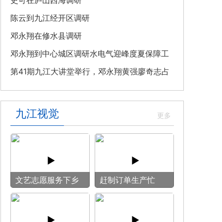
教育专题党课
史可在庐山西海调研
陈云到九江经开区调研
邓永翔在修水县调研
邓永翔到中心城区调研水电气迎峰度夏保障工
作
第41期九江大讲堂举行，邓永翔黄强廖奇志占
勇出席
九江视觉
文艺志愿服务下乡
赶制订单生产忙
用镜头记录乡村笑
脸