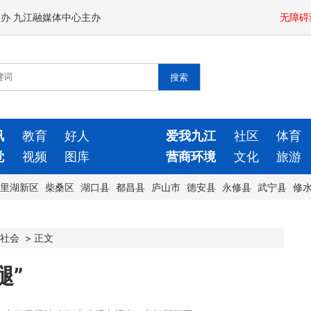
闻办 九江融媒体中心主办
无障碍
讯
教育
好人
爱我九江
社区
体育
觉
视频
图库
营商环境
文化
旅游
里湖新区
柴桑区
湖口县
都昌县
庐山市
德安县
永修县
武宁县
修
社会
>
正文
腿”