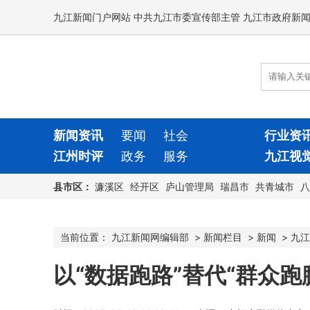
九江新闻门户网站 中共九江市委宣传部主管 九江市政府新
新闻资讯
要闻
社会
行业资
江州时评
政务
服务
九江视
县市区：
濂溪区
经开区
庐山管理局
瑞昌市
共青城市
八
当前位置：
九江新闻网编辑部
>
新闻栏目
>
新闻
>
九江
以“数据跑路”替代“群众跑