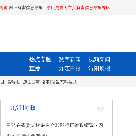
浏览
网上有害信息举报
涉历史虚无主义有害信息举报专区
热点专题
数字新闻
视频新闻
直播
九江日报
浔阳晚报
水县
彭泽县
庐山西海
鄱阳湖生态科技城
九江时政
尹弘在省委党校讲树立和践行正确政绩观学习