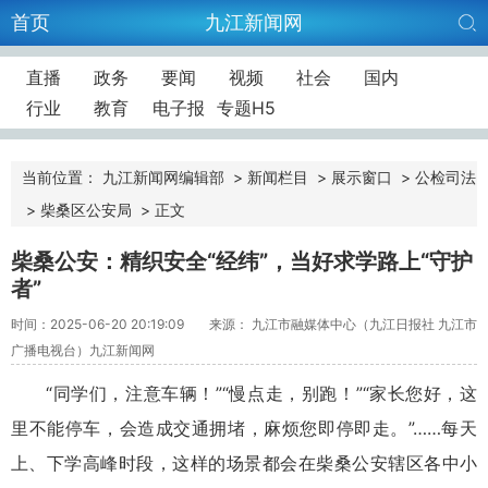
首页
九江新闻网
直播
政务
要闻
视频
社会
国内
行业
教育
电子报
专题H5
当前位置：
九江新闻网编辑部
>
新闻栏目
>
展示窗口
>
公检司法
>
柴桑区公安局
>
正文
柴桑公安：精织安全“经纬”，当好求学路上“守护
者”
时间：2025-06-20 20:19:09
来源： 九江市融媒体中心（九江日报社 九江市
广播电视台）九江新闻网
“同学们，注意车辆！”“慢点走，别跑！”“家长您好，这
里不能停车，会造成交通拥堵，麻烦您即停即走。”……每天
上、下学
高峰
时段，这样的场景都会在柴桑公安辖区各中小