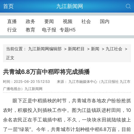
首页
九江新闻网
直播
政务
要闻
视频
社会
国内
行业
教育
电子报
专题H5
当前位置：
九江新闻网编辑部
>
新闻栏目
>
新闻
>
九江社会
>
正文
共青城6.8万亩中稻即将完成插播
时间：2025-06-20 15:12:53
来源： 九江市融媒体中心（九江日报社 九江市
广播电视台）九江新闻网
眼下正是中稻插秧的时节，共青城市各地农户纷纷抢抓
农时，积极投入到插秧工作中。图为江益镇跃进村田间，10
余名农民正在手工栽插中稻，不久，一块块水田就陆续披上
了一层“绿装”。今年，共青城市计划种植中稻6.8万亩，目前