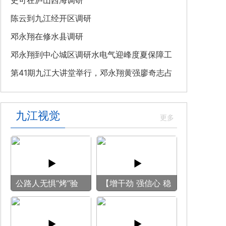
教育专题党课
史可在庐山西海调研
陈云到九江经开区调研
邓永翔在修水县调研
邓永翔到中心城区调研水电气迎峰度夏保障工
作
第41期九江大讲堂举行，邓永翔黄强廖奇志占
勇出席
九江视觉
公路人无惧“烤”验
【增干劲 强信心 稳
守护畅安旅途
预期】赏古风游
船 享清凉之旅