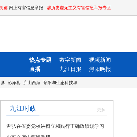
浏览
网上有害信息举报
涉历史虚无主义有害信息举报专区
热点专题
数字新闻
视频新闻
直播
九江日报
浔阳晚报
水县
彭泽县
庐山西海
鄱阳湖生态科技城
九江时政
尹弘在省委党校讲树立和践行正确政绩观学习