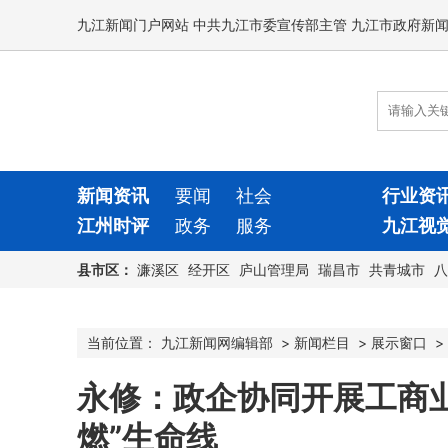
九江新闻门户网站 中共九江市委宣传部主管 九江市政府新
新闻资讯
要闻
社会
行业资
江州时评
政务
服务
九江视
县市区：
濂溪区
经开区
庐山管理局
瑞昌市
共青城市
八
当前位置：
九江新闻网编辑部
>
新闻栏目
>
展示窗口
>
永修：政企协同开展工商业
燃”生命线