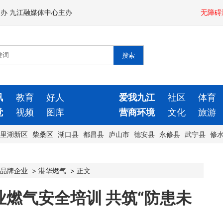
闻办 九江融媒体中心主办
无障碍
讯
教育
好人
爱我九江
社区
体育
觉
视频
图库
营商环境
文化
旅游
里湖新区
柴桑区
湖口县
都昌县
庐山市
德安县
永修县
武宁县
修
品牌企业
>
港华燃气
>
正文
燃气安全培训 共筑“防患未