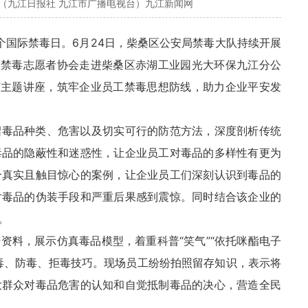
（九江日报社 九江市广播电视台）九江新闻网
8个国际禁毒日。
6月24日，
柴桑区公安局禁毒大队持续开展
区禁毒志愿者协会走进柴桑区赤湖工业园光大环保九江分公
”主题讲座，筑牢企业员工禁毒思想防线，助力企业平安发
绍毒品种类、危害以及切实可行的防范方法，深度剖析传统
毒品的隐蔽性和迷惑性，让企业员工对毒品的多样性有更为
个真实且触目惊心的案例，让企业员工们深刻认识到毒品的
对毒品的伪装手段和严重后果感到震惊。同时结合该企业的
。
资料，展示仿真毒品模型，着重科普“笑气”“依托咪酯电子
毒、防毒、拒毒技巧。现场员工纷纷拍照留存知识，表示将
大群众对毒品危害的认知和自觉抵制毒品的决心，营造全民