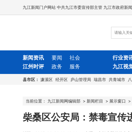
九江新闻门户网站 中共九江市委宣传部主管 九江市政府新
新闻资讯
要闻
社会
行业资
江州时评
政务
服务
九江视
县市区：
濂溪区
经开区
庐山管理局
瑞昌市
共青城市
八
当前位置：
九江新闻网编辑部
>
新闻栏目
>
展示窗口
>
柴桑区公安局：禁毒宣传进