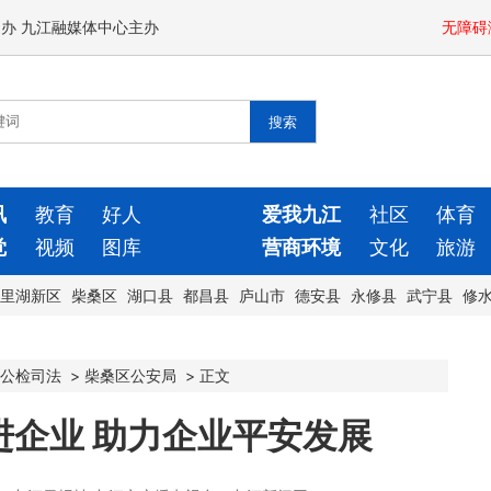
闻办 九江融媒体中心主办
无障碍
讯
教育
好人
爱我九江
社区
体育
觉
视频
图库
营商环境
文化
旅游
里湖新区
柴桑区
湖口县
都昌县
庐山市
德安县
永修县
武宁县
修
公检司法
>
柴桑区公安局
>
正文
企业 助力企业平安发展