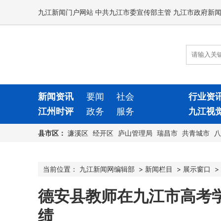
九江新闻门户网站 中共九江市委宣传部主管 九江市政府新
新闻资讯
要闻
社会
行业资
江州时评
政务
服务
九江视
县市区：
濂溪区
经开区
庐山管理局
瑞昌市
共青城市
八
当前位置：
九江新闻网编辑部
>
新闻栏目
>
展示窗口
>
德安县教师在九江市高考
绩