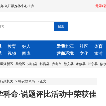
闻办 九江融媒体中心主办
无障碍
讯
教育
好人
爱我九江
社区
体育
觉
视频
图库
营商环境
文化
旅游
里湖新区
柴桑区
湖口县
都昌县
庐山市
德安县
永修县
武宁县
修
行政机关
>
德安教体局
>
正文
学科命·说题评比活动中荣获佳