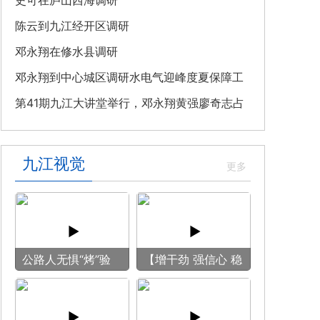
教育专题党课
史可在庐山西海调研
陈云到九江经开区调研
邓永翔在修水县调研
邓永翔到中心城区调研水电气迎峰度夏保障工
作
第41期九江大讲堂举行，邓永翔黄强廖奇志占
勇出席
九江视觉
公路人无惧“烤”验
【增干劲 强信心 稳
守护畅安旅途
预期】赏古风游
船 享清凉之旅