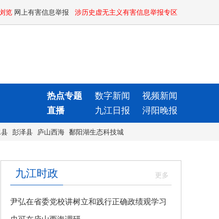
浏览
网上有害信息举报
涉历史虚无主义有害信息举报专区
热点专题
数字新闻
视频新闻
直播
九江日报
浔阳晚报
水县
彭泽县
庐山西海
鄱阳湖生态科技城
九江时政
尹弘在省委党校讲树立和践行正确政绩观学习