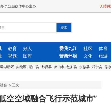
闻办 九江融媒体中心主办
无障碍
讯
教育
好人
爱我九江
社区
体育
觉
视频
图库
营商环境
文化
旅游
里湖新区
柴桑区
湖口县
都昌县
庐山市
德安县
永修县
武宁县
修
社会
>
正文
低空空域融合飞行示范城市”