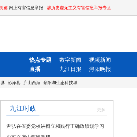
浏览
网上有害信息举报
涉历史虚无主义有害信息举报专区
热点专题
数字新闻
视频新闻
直播
九江日报
浔阳晚报
水县
彭泽县
庐山西海
鄱阳湖生态科技城
九江时政
尹弘在省委党校讲树立和践行正确政绩观学习