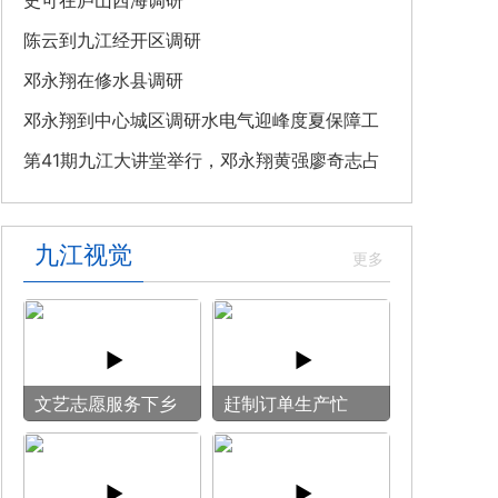
教育专题党课
史可在庐山西海调研
陈云到九江经开区调研
邓永翔在修水县调研
邓永翔到中心城区调研水电气迎峰度夏保障工
作
第41期九江大讲堂举行，邓永翔黄强廖奇志占
勇出席
九江视觉
文艺志愿服务下乡
赶制订单生产忙
用镜头记录乡村笑
脸