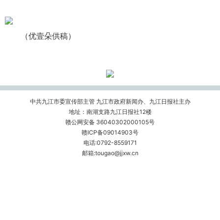
（优壹朵供稿）
中共九江市委宣传部主管 九江市政府新闻办、九江日报社主办
地址：南湖支路九江日报社12楼
赣公网安备 36040302000105号
赣ICP备09014903号
电话:0792-8559171
邮箱:tougao@jjxw.cn