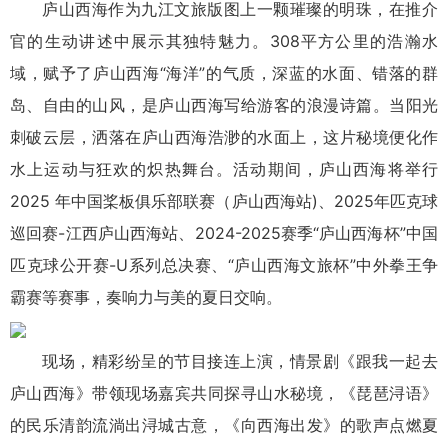
庐山西海作为九江文旅版图上一颗璀璨的明珠，在推介
官的生动讲述中展示其独特魅力。308平方公里的浩瀚水
域，赋予了庐山西海“海洋”的气质，深蓝的水面、错落的群
岛、自由的山风，是庐山西海写给游客的浪漫诗篇。当阳光
刺破云层，洒落在庐山西海浩渺的水面上，这片秘境便化作
水上运动与狂欢的炽热舞台。活动期间，庐山西海将举行
2025 年中国桨板俱乐部联赛（庐山西海站)、2025年匹克球
巡回赛-江西庐山西海站、2024-2025赛季“庐山西海杯”中国
匹克球公开赛-U系列总决赛、“庐山西海文旅杯”中外拳王争
霸赛等赛事，奏响力与美的夏日交响。
现场，精彩纷呈的节目接连上演，情景剧《跟我一起去
庐山西海》带领现场嘉宾共同探寻山水秘境，《琵琶浔语》
的民乐清韵流淌出浔城古意，《向西海出发》的歌声点燃夏