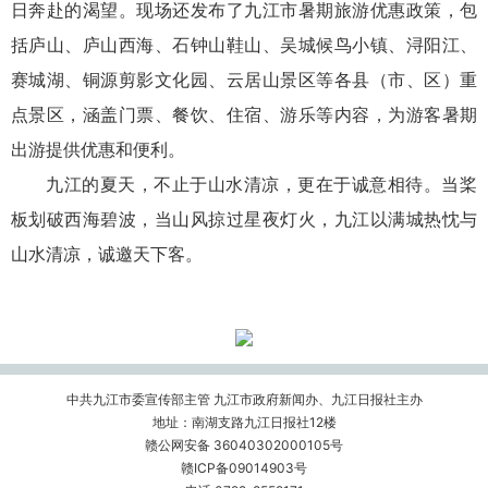
日奔赴的渴望。现场还发布了九江市暑期旅游优惠政策，包
括庐山、庐山西海、石钟山鞋山、吴城候鸟小镇、浔阳江、
赛城湖、铜源剪影文化园、云居山景区等各县（市、区）重
点景区，涵盖门票、餐饮、住宿、游乐等内容，为游客暑期
出游提供优惠和便利。
九江的夏天，不止
于山
水清凉，更在于诚意相待。当桨
板划破西海碧波，当山风掠过星夜灯火，九江以满城热忱与
山水清凉，诚邀天下客。
中共九江市委宣传部主管 九江市政府新闻办、九江日报社主办
地址：南湖支路九江日报社12楼
赣公网安备 36040302000105号
赣ICP备09014903号