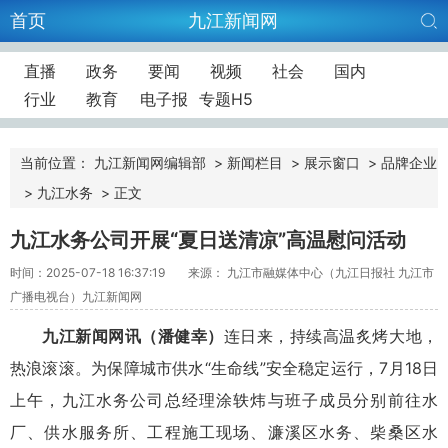
首页
九江新闻网
直播
政务
要闻
视频
社会
国内
行业
教育
电子报
专题H5
当前位置：
九江新闻网编辑部
>
新闻栏目
>
展示窗口
>
品牌企业
>
九江水务
>
正文
九江水务公司开展“夏日送清凉”高温慰问活动
时间：2025-07-18 16:37:19
来源： 九江市融媒体中心（九江日报社 九江市
广播电视台）九江新闻网
九江新闻网讯
（
潘健
幸）
连日来，持续高温炙烤大地，
热浪滚滚。为保障城市供水“生命线”安全稳定运行，7月18日
上午，九江水务公司总经理涂轶炜与班子成员分别前往水
厂、供水服务所、工程施工现场、濂溪区水务、柴桑区水