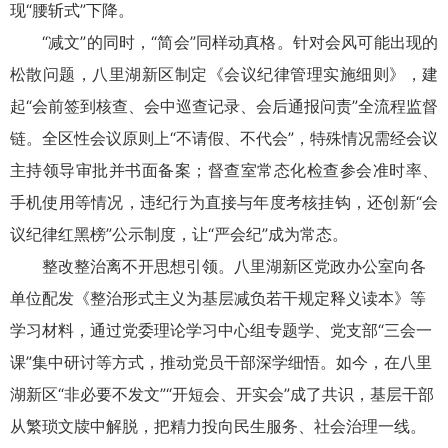
现“腰斩式”下降。
“减文”的同时，“简会”同样动真格。针对会风可能出现的
松散问题，八里湖新区制定《会议纪律管理实施细则》，建
起“会前签到核查、会中巡查记录、会后通报问责”全流程监督
链。全区性会议原则上“不请假、不代会”，特殊情况需经会议
主持领导审批并书面备案；督查室常态化检查参会准时率、
手机使用等情况，违纪行为直接与年度考核挂钩，还创新“会
议纪律红黑榜”公示制度，让“严会纪”成为常态。
整改整治离不开思想引领。八里湖新区党政办公室向各
单位配发《整治形式主义为基层减负若干规定释义读本》等
学习材料，通过党委理论学习中心组专题学、党支部“三会一
课”集中研讨等方式，推动党员干部深学细悟。如今，在八里
湖新区“非必要不发文”“开短会、开实会”成了共识，基层干部
从繁琐文牍中解脱，把精力投向民生服务、社会治理一线。