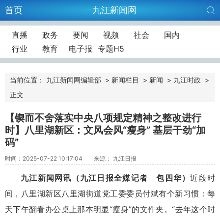
首页
九江新闻网
直播
政务
要闻
视频
社会
国内
行业
教育
电子报
专题H5
当前位置：
九江新闻网编辑部
>
新闻栏目
>
新闻
>
九江时政
>
正文
【锲而不舍落实中央八项规定精神之整改进行
时】八里湖新区：文风会风“瘦身” 基层干劲“加
码”
时间：2025-07-22 10:17:04
来源： 九江日报
九江新闻网讯（九江日报全媒记者
包四华）
近段时
间，八里湖新区八里湖街道党工委委员付斌有个新习惯：每
天下午翻看办公桌上那本明显“瘦身”的文件夹。“去年这个时