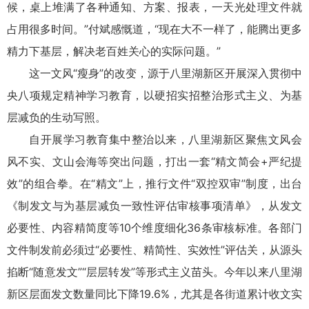
候，桌上堆满了各种通知、方案、报表，一天光处理文件就
占用很多时间。”付斌感慨道，“现在大不一样了，能腾出更多
精力下基层，解决老百姓关心的实际问题。”
这一文风“瘦身”的改变，源于八里湖新区开展深入贯彻中
央八项规定精神学习教育，以硬招实招整治形式主义、为基
层减负的生动写照。
自开展学习教育集中整治以来，八里湖新区聚焦文风会
风不实、文山会海等突出问题，打出一套“精文简会+严纪提
效”的组合拳。在“精文”上，推行文件“双控双审”制度，出台
《制发文与为基层减负一致性评估审核事项清单》，从发文
必要性、内容精简度等10个维度细化36条审核标准。各部门
文件制发前必须过“必要性、精简性、实效性”评估关，从源头
掐断“随意发文”“层层转发”等形式主义苗头。今年以来八里湖
新区层面发文数量同比下降19.6%，尤其是各街道累计收文实