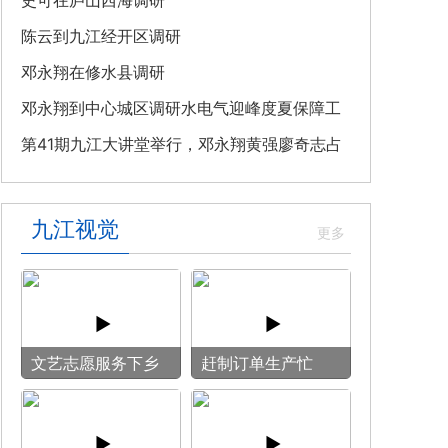
教育专题党课
史可在庐山西海调研
陈云到九江经开区调研
邓永翔在修水县调研
邓永翔到中心城区调研水电气迎峰度夏保障工
作
第41期九江大讲堂举行，邓永翔黄强廖奇志占
勇出席
九江视觉
文艺志愿服务下乡
赶制订单生产忙
用镜头记录乡村笑
脸