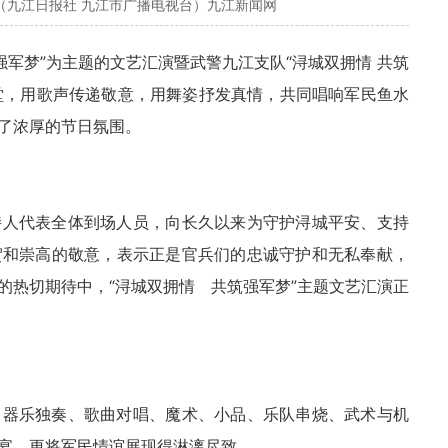
（九江日报社 九江市广播电视台）九江新闻网
强军梦”为主题的文艺汇演暨武警九江支队“浔城双拥情 共筑
一堂，用歌声传递敬意，用舞姿抒发真情，共同唱响军民鱼水
了浓厚的节日氛围。
持人代表全体到场人员，向长久以来为守护浔城平安、支持
贺和崇高的敬意，表示正是官兵们的忠诚守护和无私奉献，
的热切期待中，“浔城双拥情 共筑强军梦”主题文艺汇演正
、器乐独奏、歌曲对唱、魔术、小品、乐队串烧、武术与机
宴，更将军民情谊展现得淋漓尽致。