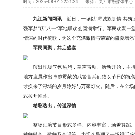
时间：2025-08-01 22:21:24
来源： 九江市融媒体中心
九江新闻网讯
近日，一场以“浔城双拥情 共筑
强军梦”庆“八一”军地联欢会圆满举行。军民欢聚
情深的时代赞歌，为这个充满激情与荣耀的盛夏增添
军民同聚，共启盛宴
演出现场气氛热烈，掌声雷动。活动开始，主
地方发展作出卓越贡献的武警官兵们致以节日的祝
才换来了浔城的岁月静好与万家灯火。随后，在全场
式拉开帷幕。
精彩迭出，传递深情
整场汇演节目形式多样、内容丰富，涵盖舞蹈
械舞融合、歌舞及合唱等，为观众呈现了一场视听盛