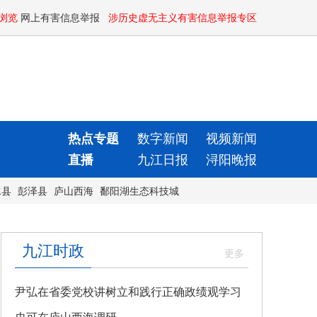
浏览
网上有害信息举报
涉历史虚无主义有害信息举报专区
热点专题
数字新闻
视频新闻
直播
九江日报
浔阳晚报
水县
彭泽县
庐山西海
鄱阳湖生态科技城
九江时政
尹弘在省委党校讲树立和践行正确政绩观学习