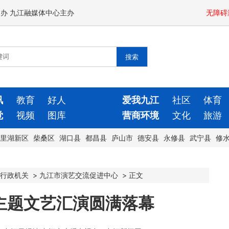
闻办 九江融媒体中心主办
无障碍
讯
教育
好人
爱我九江
社区
体育
觉
视频
图库
营商环境
文化
旅游
里湖新区
柴桑区
湖口县
都昌县
庐山市
德安县
永修县
武宁县
修
行政机关
>
九江市演艺交流促进中心
>
正文
”主题文艺汇演圆满落幕