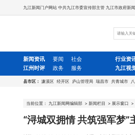
九江新闻门户网站 中共九江市委宣传部主管 九江市政府新
新闻资讯
要闻
社会
行业资
江州时评
政务
服务
九江视
县市区：
濂溪区
经开区
庐山管理局
瑞昌市
共青城市
八
当前位置：
九江新闻网编辑部
>
新闻栏目
>
展示窗口
>
“浔城双拥情 共筑强军梦