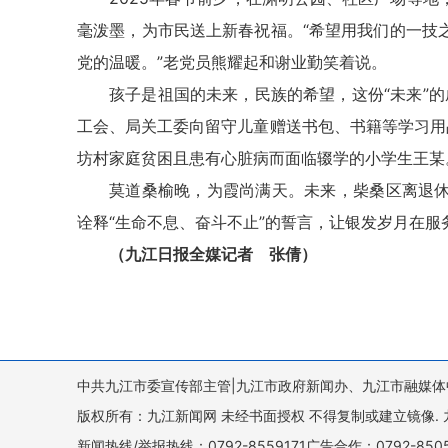
毫泼墨，为市民送上新春祝福。“希望用我们的一技
党的温暖。”老党员熊耀起和谢业勤笑着说。
孩子是祖国的未来，民族的希望，这份“未来”的
工会、局关工委向留守儿童赠送书包、书籍等学习用品
坊村家庭贫困且患有心脏病而面临辍学的小学生王某
莫道桑榆晚，为霞尚满天。未来，柴桑区离退
诠释“生命不息、奋斗不止”的誓言，让银发岁月在
（九江日报全媒记者 张倩）
中共九江市委宣传部主管|九江市政府新闻办、九江市融媒体
版权所有：九江新闻网 未经书面授权 不得复制或建立镜像. 九江新闻网 
新闻热线/举报热线：0792-8559171广告合作：0792-8