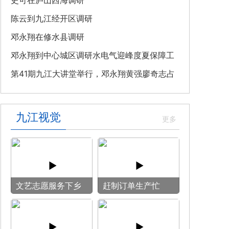
教育专题党课
史可在庐山西海调研
陈云到九江经开区调研
邓永翔在修水县调研
邓永翔到中心城区调研水电气迎峰度夏保障工
作
第41期九江大讲堂举行，邓永翔黄强廖奇志占
勇出席
九江视觉
文艺志愿服务下乡
赶制订单生产忙
用镜头记录乡村笑
脸