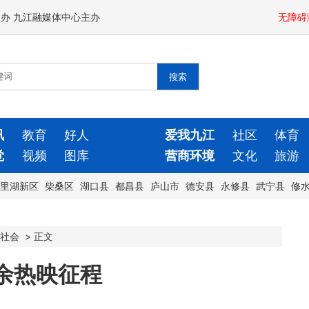
闻办 九江融媒体中心主办
无障碍
讯
教育
好人
爱我九江
社区
体育
觉
视频
图库
营商环境
文化
旅游
里湖新区
柴桑区
湖口县
都昌县
庐山市
德安县
永修县
武宁县
修
社会
>
正文
余热映征程