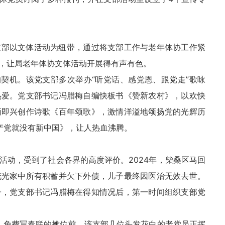
支部以文体活动为纽带，通过将支部工作与老年体协工作紧
，让局老年体协文体活动开展得有声有色。
的契机。该党支部多次举办“听党话、感党恩、跟党走”歌咏
热爱。党支部书记冯腊梅自编快板书《赞新农村》，以欢快
炳即兴创作诗歌《百年颂歌》，激情洋溢地颂扬党的光辉历
产党就没有新中国》，让人热血沸腾。
活动，受到了社会各界的高度评价。2024年，柴桑区马回
花光家中所有积蓄并欠下外债，儿子最终因医治无效去世。
子，党支部书记冯腊梅在得知情况后，第一时间组织支部党
地，免费写春联的摊位前，该支部几位头发花白的老党员正挥