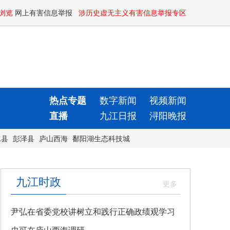
浏览
网上有害信息举报
涉历史虚无主义有害信息举报专区
热点专题
数字新闻
视频新闻
直播
九江日报
浔阳晚报
水县
彭泽县
庐山西海
鄱阳湖生态科技城
九江时政
尹弘在省委党校讲树立和践行正确政绩观学习