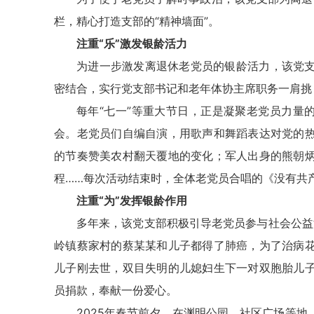
栏，精心打造支部的“精神墙面”。
注重“乐”激发银龄活力
为进一步激发离退休老党员的银龄活力，该党
密结合，实行党支部书记和老年体协主席职务一肩挑
每年“七一”等重大节日，正是凝聚老党员力量
会。老党员们自编自演，用歌声和舞蹈表达对党的
的节奏赞美农村翻天覆地的变化；军人出身的熊朝
程……每次活动结束时，全体老党员合唱的《没有共
注重“为”发挥银龄作用
多年来，该党支部积极引导老党员参与社会公益
岭镇蔡家村的蔡某某和儿子都得了肺癌，为了治病
儿子刚去世，双目失明的儿媳妇生下一对双胞胎儿
员捐款，奉献一份爱心。
2025年春节前夕，在渊明公园、社区广场等