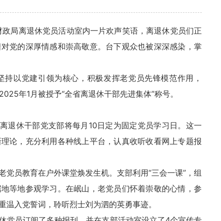
区财政局离退休党员活动室内一片欢声笑语，离退休党员们正
着对党的深厚情感和崇高敬意。台下观众也被深深感染，掌
坚持以党建引领为核心，积极发挥老党员先锋模范作用，
2025年1月被授予“全省离退休干部先进集体”称号。
局离退休干部党支部将每月10日定为固定党员学习日。这一
新理论，充分利用各种线上平台，认真收听收看网上专题报
老党员教育在户外课堂焕发生机。支部利用“三会一课”，组
据地等地参观学习。在岷山，老党员们怀着崇敬的心情，参
重温入党誓词，聆听烈士刘为泗的英勇事迹。
休党员订阅了多种报刊，并在支部活动室设立了4个宣传专