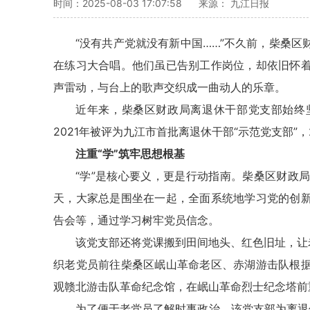
时间：2025-08-03 17:07:58
来源： 九江日报
“没有共产党就没有新中国……”不久前，柴桑
在练习大合唱。他们虽已告别工作岗位，却依旧怀
声雷动，与台上的歌声交织成一曲动人的乐章。
近年来，柴桑区财政局离退休干部党支部始终
2021年被评为九江市首批离退休干部“示范党支部”，
注重“学”筑牢思想根基
“学”是核心要义，更是行动指南。柴桑区财政
天，大家总是围坐在一起，全面系统地学习党的创
告会等，通过学习树牢党员信念。
该党支部还将党课搬到田间地头、红色旧址，让
织老党员前往柴桑区岷山革命老区、赤湖游击队根
观赣北游击队革命纪念馆，在岷山革命烈士纪念塔前
为了便于老党员了解时事政治，该党支部为离退