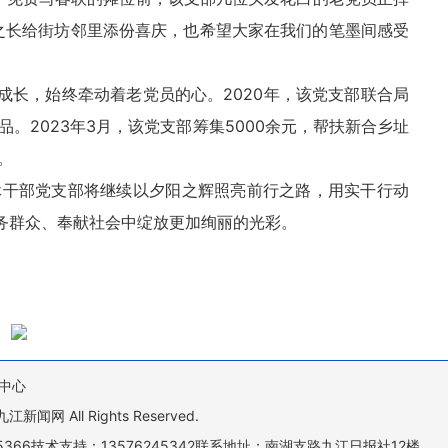
之长给街坊邻里添份喜庆，也希望大家在我们的笔墨间感受
成长，始终牵动着老党员的心。2020年，该党支部联合局
。2023年3月，该党支部筹集5000余元，帮扶新合乡址
。
休干部党支部将继续以夕阳之辉照亮前行之路，用实干行动
服务群众、奉献社会中绽放更加绚丽的光彩。
中心
All Rights Reserved.
505366技术支持：13576245342联系地址：南湖支路九江日报社12楼