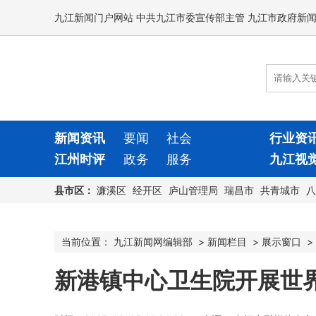
九江新闻门户网站 中共九江市委宣传部主管 九江市政府新
新闻资讯
要闻
社会
行业资
江州时评
政务
服务
九江视
县市区：
濂溪区
经开区
庐山管理局
瑞昌市
共青城市
八
当前位置：
九江新闻网编辑部
>
新闻栏目
>
展示窗口
>
新港镇中心卫生院开展世