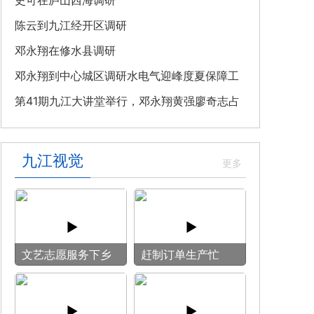
教育专题党课
史可在庐山西海调研
陈云到九江经开区调研
邓永翔在修水县调研
邓永翔到中心城区调研水电气迎峰度夏保障工
作
第41期九江大讲堂举行，邓永翔黄强廖奇志占
勇出席
九江视觉
文艺志愿服务下乡
赶制订单生产忙
用镜头记录乡村笑
脸