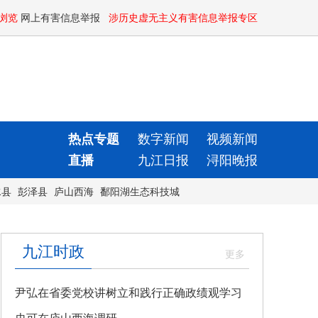
浏览
网上有害信息举报
涉历史虚无主义有害信息举报专区
热点专题
数字新闻
视频新闻
直播
九江日报
浔阳晚报
水县
彭泽县
庐山西海
鄱阳湖生态科技城
九江时政
尹弘在省委党校讲树立和践行正确政绩观学习