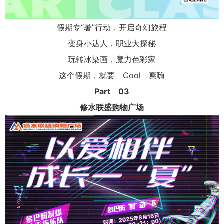
假期专“暑”行动，开启奇幻旅程
变身小达人，职业大探秘
玩转冰染画，魔力色彩家
这个假期，就要 Cool 爽嗨
Part 03
修水联盛购物广场