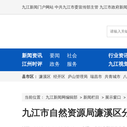
九江新闻门户网站 中共九江市委宣传部主管 九江市政府新
新闻资讯
要闻
社会
行业资
江州时评
政务
服务
九江视
县市区：
濂溪区
经开区
庐山管理局
瑞昌市
共青城市
八
当前位置：
九江新闻网编辑部
>
新闻栏目
>
展示窗口
>
九江市自然资源局濂溪区