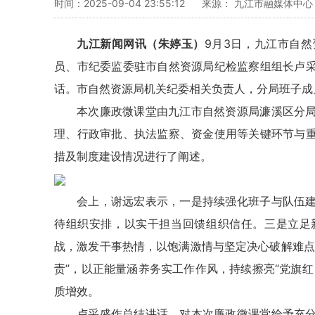
时间：2025-09-04 23:55:12
来源： 九江市融媒体中心
九江新闻网讯（朱婷玉）
9月3日，九江市自
员、市纪委监委驻市自然资源局纪检监察组组长卢
话。市自然资源局机关纪委相关负责人，分局班子成
本次廉政微课堂由九江市自然资源局濂溪区分
理、行政审批、执法监察、资金使用等关键环节与
措及制度建设情况进行了阐述。
会上，谢远宏表示，一是持续强化班子与队伍
待组织安排，以实干担当回馈组织信任。三是立足
战，激发干事热情，以饱满激情与坚定决心破解难点
责”，以正能量涵养务实工作作风，持续擦亮“党旗
质增效。
卢采盛作总结讲话，对本次廉政微课堂给予充