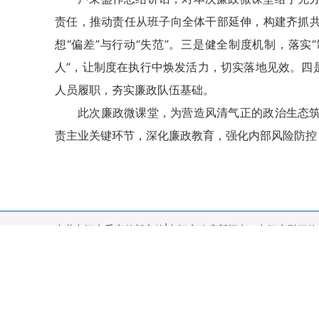
责任，推动责任从班子向全体干部延伸，构建齐抓
想“偏差”与行动“失范”。三是健全制度机制，落实
人”，让制度在执行中焕发活力，切实落地见效。四
人员履职，夯实廉政队伍基础。
此次廉政微课堂，为营造风清气正的政治生态
责主业关键环节，深化廉政教育，强化内部风险防控
中共九江市委宣传部主管|九江市政府新闻办、九江市融媒体
版权所有：九江新闻网 未经书面授权 不得复制或建立镜像. 九江新闻网 
新闻热线/举报热线：0792-8559171广告合作：0792-8
互联网新闻信息服务许可证：36120240007 信息网络传播视
网站备案号：赣ICP备09014903号-1