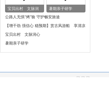
宝贝出村 文脉润
暑期亲子研学
心
公路人无惧“烤”验 守护畅安旅途
【增干劲 强信心 稳预期】赏古风游船 享清凉
之旅
宝贝出村 文脉润心
暑期亲子研学