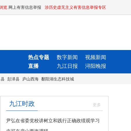
浏览
网上有害信息举报
涉历史虚无主义有害信息举报专区
热点专题
数字新闻
视频新闻
直播
九江日报
浔阳晚报
水县
彭泽县
庐山西海
鄱阳湖生态科技城
九江时政
尹弘在省委党校讲树立和践行正确政绩观学习