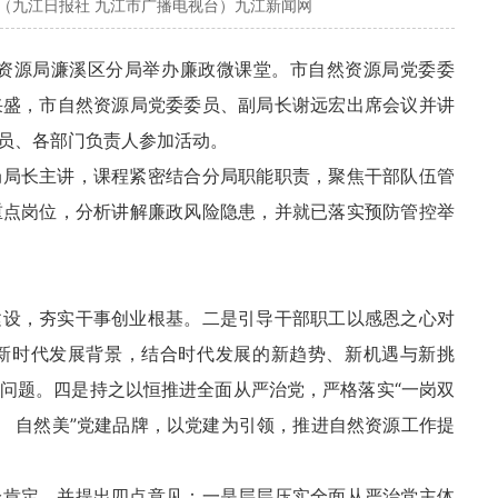
（九江日报社 九江市广播电视台）九江新闻网
然资源局濂溪区分局举办廉政微课堂。市自然资源局党委委
采盛，市自然资源局党委委员、副局长谢远宏出席会议并讲
员、各部门负责人参加活动。
局局长主讲，课程紧密结合分局职能职责，聚焦干部队伍管
重点岗位，分析讲解廉政风险隐患，并就已落实预防管控举
建设，夯实干事创业根基。二是引导干部职工以感恩之心对
新时代发展背景，结合时代发展的新趋势、新机遇与新挑
问题。四是持之以恒推进全面从严治党，严格落实“一岗双
红 自然美”党建品牌，以党建为引领，推进自然资源工作提
分肯定，并提出四点意见：一是层层压实全面从严治党主体