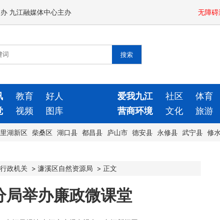
闻办 九江融媒体中心主办
无障碍
讯
教育
好人
爱我九江
社区
体育
觉
视频
图库
营商环境
文化
旅游
里湖新区
柴桑区
湖口县
都昌县
庐山市
德安县
永修县
武宁县
修
行政机关
>
濂溪区自然资源局
>
正文
分局举办廉政微课堂