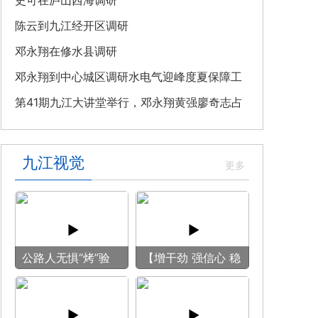
教育专题党课
史可在庐山西海调研
陈云到九江经开区调研
邓永翔在修水县调研
邓永翔到中心城区调研水电气迎峰度夏保障工
作
第41期九江大讲堂举行，邓永翔黄强廖奇志占
勇出席
九江视觉
公路人无惧“烤”验
【增干劲 强信心 稳
守护畅安旅途
预期】赏古风游
船 享清凉之旅