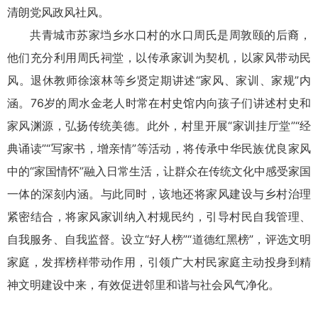
清朗党风政风社风。
共青城市苏家垱乡水口村的水口周氏是周敦颐的后裔，
他们充分利用周氏祠堂，以传承家训为契机，以家风带动民
风。退休教师徐滚林等乡贤定期讲述“家风、家训、家规”内
涵。76岁的周水金老人时常在村史馆内向孩子们讲述村史和
家风渊源，弘扬传统美德。此外，村里开展“家训挂厅堂”“经
典诵读”“写家书，增亲情”等活动，将传承中华民族优良家风
中的“家国情怀”融入日常生活，让群众在传统文化中感受家国
一体的深刻内涵。与此同时，该地还将家风建设与乡村治理
紧密结合，将家风家训纳入村规民约，引导村民自我管理、
自我服务、自我监督。设立“好人榜”“道德红黑榜”，评选文明
家庭，发挥榜样带动作用，引领广大村民家庭主动投身到精
神文明建设中来，有效促进邻里和谐与社会风气净化。