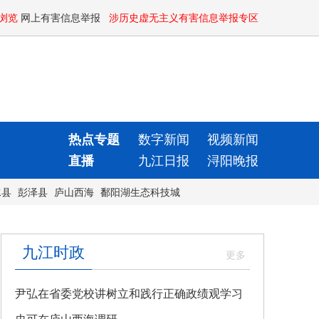
浏览
网上有害信息举报
涉历史虚无主义有害信息举报专区
热点专题
数字新闻
视频新闻
直播
九江日报
浔阳晚报
水县
彭泽县
庐山西海
鄱阳湖生态科技城
九江时政
尹弘在省委党校讲树立和践行正确政绩观学习