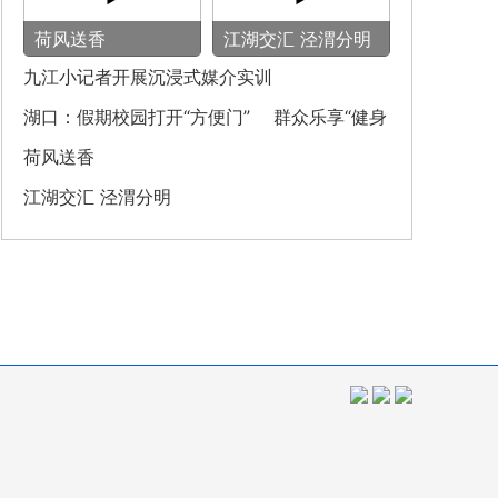
荷风送香
‌江湖交汇 泾渭分明‌
九江小记者开展沉浸式媒介实训
湖口：假期校园打开“方便门” 群众乐享“健身
圈”
荷风送香
‌江湖交汇 泾渭分明‌