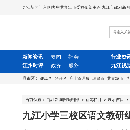
九江新闻门户网站 中共九江市委宣传部主管 九江市政府新
新闻资讯
要闻
社会
行业资
江州时评
政务
服务
九江视
县市区：
濂溪区
经开区
庐山管理局
瑞昌市
共青城市
八
当前位置：
九江新闻网编辑部
>
新闻栏目
>
展示窗口
>
九江小学三校区语文教研