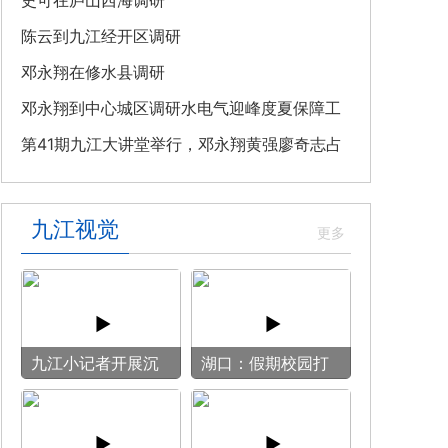
教育专题党课
史可在庐山西海调研
陈云到九江经开区调研
邓永翔在修水县调研
邓永翔到中心城区调研水电气迎峰度夏保障工
作
第41期九江大讲堂举行，邓永翔黄强廖奇志占
勇出席
九江视觉
九江小记者开展沉
湖口：假期校园打
浸式媒介实训
开“方便门” 群众
乐享“健身圈”