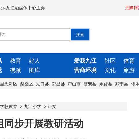
闻办 九江融媒体中心主办
无障碍
讯
教育
好人
爱我九江
社区
体育
觉
视频
图库
营商环境
文化
旅游
里湖新区
柴桑区
湖口县
都昌县
庐山市
德安县
永修县
武宁县
修
学校教育
>
九江小学
>
正文
组同步开展教研活动