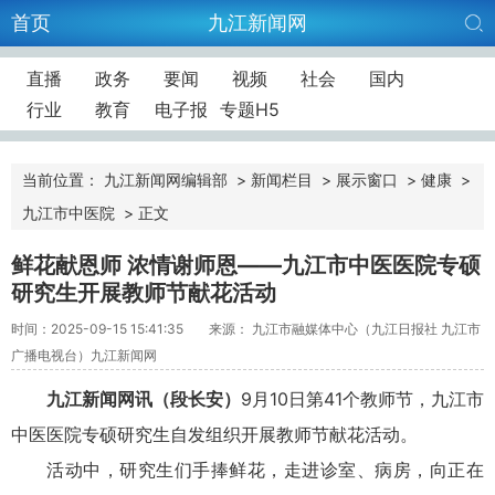
首页
九江新闻网
直播
政务
要闻
视频
社会
国内
行业
教育
电子报
专题H5
当前位置：
九江新闻网编辑部
>
新闻栏目
>
展示窗口
>
健康
>
九江市中医院
>
正文
鲜花献恩师 浓情谢师恩——九江市中医医院专硕
研究生开展教师节献花活动
时间：2025-09-15 15:41:35
来源： 九江市融媒体中心（九江日报社 九江市
广播电视台）九江新闻网
九江新闻网讯
（
段长安
）
9月10日
第41个教师节
，九江市
中医医院专硕研究生自发组织开展教师节献花活动。
活动中，研究生们手捧鲜花，走进诊室、病房，向正在