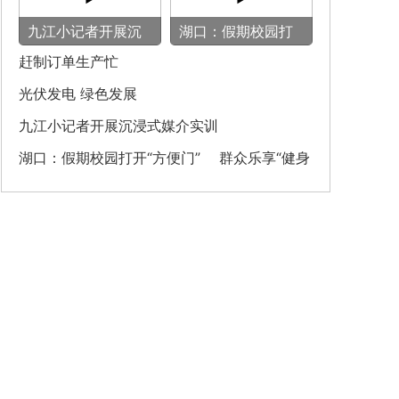
九江小记者开展沉
湖口：假期校园打
浸式媒介实训
开“方便门” 群众
赶制订单生产忙
乐享“健身圈”
光伏发电 绿色发展
九江小记者开展沉浸式媒介实训
湖口：假期校园打开“方便门” 群众乐享“健身
圈”