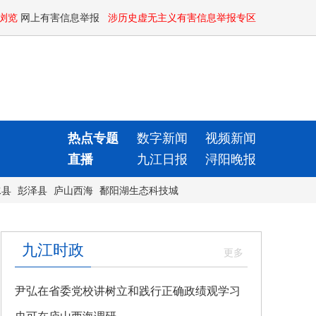
浏览
网上有害信息举报
涉历史虚无主义有害信息举报专区
热点专题
数字新闻
视频新闻
直播
九江日报
浔阳晚报
水县
彭泽县
庐山西海
鄱阳湖生态科技城
九江时政
尹弘在省委党校讲树立和践行正确政绩观学习