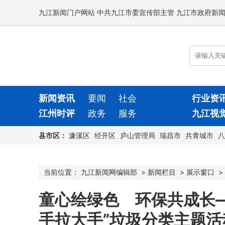
九江新闻门户网站 中共九江市委宣传部主管 九江市政府新
新闻资讯
要闻
社会
行业资
江州时评
政务
服务
九江视
县市区：
濂溪区
经开区
庐山管理局
瑞昌市
共青城市
八
当前位置：
九江新闻网编辑部
>
新闻栏目
>
展示窗口
>
童心绘绿色 环保共成长
手拉大手”垃圾分类主题活