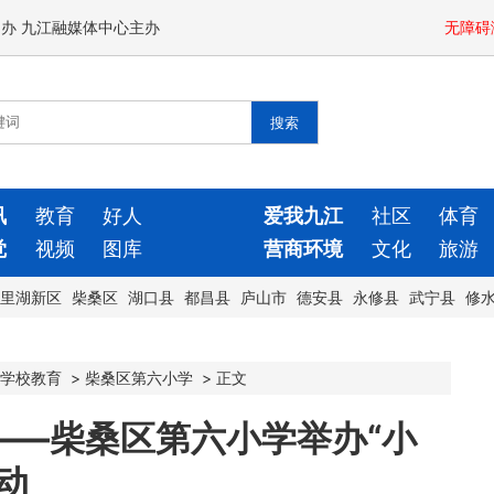
闻办 九江融媒体中心主办
无障碍
讯
教育
好人
爱我九江
社区
体育
觉
视频
图库
营商环境
文化
旅游
里湖新区
柴桑区
湖口县
都昌县
庐山市
德安县
永修县
武宁县
修
学校教育
>
柴桑区第六小学
>
正文
——柴桑区第六小学举办“小
动