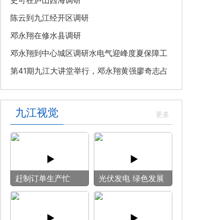
教育专题党课
史可在庐山西海调研
陈云到九江经开区调研
邓永翔在修水县调研
邓永翔到中心城区调研水电气迎峰度夏保障工
作
第41期九江大讲堂举行，邓永翔黄强廖奇志占
勇出席
九江视觉
赶制订单生产忙
光伏发电 绿色发展