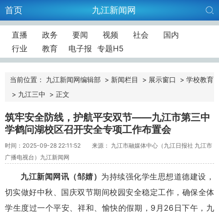
首页
九江新闻网
直播
政务
要闻
视频
社会
国内
行业
教育
电子报
专题H5
当前位置：
九江新闻网编辑部
>
新闻栏目
>
展示窗口
>
学校教育
>
九江三中
>
正文
筑牢安全防线，护航平安双节——九江市第三中
学鹤问湖校区召开安全专项工作布置会
时间：2025-09-28 22:11:52
来源： 九江市融媒体中心（九江日报社 九江市
广播电视台）九江新闻网
九江新闻网讯（邹婧）
为持续强化学生思想道德建设，
切实做好中秋、国庆双节期间校园安全稳定工作，确保全体
学生度过一个平安、祥和、愉快的假期，9月26日下午，九