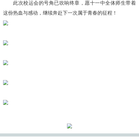
此次校运会的号角已吹响终章，愿十一中全体师生带着
这份热血与感动，继续奔赴下一次属于青春的征程！