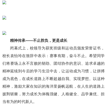
精神传承——不止胜负，更是成长
闭幕式上，校领导为获奖班级和运动员颁发荣誉证书，
校长袁怡玲在致辞中表示：赛事有期，奋斗不止。希望同学
们将赛场上永不言败的韧劲、团结协作的意识、追求卓越的
精神延续到今后的学习生活中去，让运动成为习惯，让拼搏
成为底色，在成长道路上不断超越自我、实现梦想。以这种
精神，激励大家在知识的海洋里扬帆远航，在人生的道路上
披荆斩棘，努力成长为体魄强健、人格健全、品学兼优、担
当有为的时代新人。