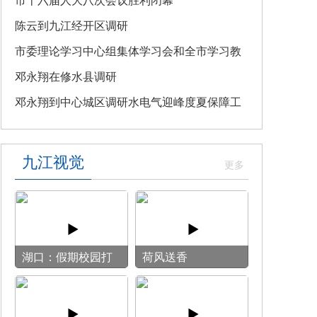
教育专题党课
市十六届人大八次会议胜利闭幕
陈云到九江经开区调研
市委理论学习中心组集体学习会和全市学习教
育整改整治工作汇报会召开
邓永翔在修水县调研
邓永翔到中心城区调研水电气迎峰度夏保障工
作
九江视觉
湖口：假期校园打
荷风送香
开“方便门” 群众
乐享“健身圈”