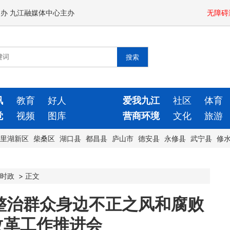
闻办 九江融媒体中心主办
无障碍
讯
教育
好人
爱我九江
社区
体育
觉
视频
图库
营商环境
文化
旅游
里湖新区
柴桑区
湖口县
都昌县
庐山市
德安县
永修县
武宁县
修
时政
>
正文
整治群众身边不正之风和腐败
改革工作推进会