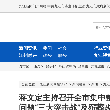
九江新闻门户网站 中共九江市委宣传部主管 九江市政府新
新闻资讯
要闻
社会
行业资
江州时评
政务
服务
九江视
县市区：
濂溪区
经开区
庐山管理局
瑞昌市
共青城市
八
当前位置：
九江新闻网编辑部
>
新闻栏目
>
新闻
>
九江
蒋文定主持召开全市集中
问题“三大突击战”及殡葬