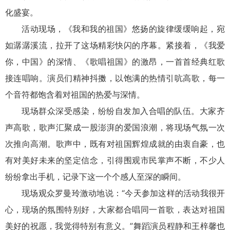
化盛宴。
活动现场，《我和我的祖国》悠扬的旋律缓缓响起，宛
如潺潺溪流，拉开了这场精彩快闪的序幕。紧接着，《我爱
你，中国》的深情、《歌唱祖国》的激昂，一首首经典红歌
接连唱响。演员们精神抖擞，以饱满的热情引吭高歌，每一
个音符都饱含着对祖国的热爱与深情。
现场群众深受感染，纷纷自发加入合唱的队伍。大家齐
声高歌，歌声汇聚成一股澎湃的爱国浪潮，将现场气氛一次
次推向高潮。歌声中，既有对祖国辉煌成就的由衷自豪，也
有对美好未来的坚定信念，引得围观市民掌声不断，不少人
纷纷拿出手机，记录下这一个个感人至深的瞬间。
现场观众罗曼玲激动地说：“今天参加这样的活动我很开
心，现场的氛围特别好，大家都合唱同一首歌，表达对祖国
美好的祝愿，我觉得特别有意义。”舞蹈演员程静和王梓馨也