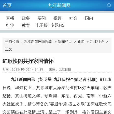
首页
九江新闻网
直播
政务
要闻
视频
社会
国内
行业
教育
电子报
专题H5
当前位置：
九江新闻网编辑部
>
新闻栏目
>
新闻
>
九江社会
>
正文
红歌快闪共抒家国情怀
时间：2025-10-02 14:34:25
来源： 九江日报
九江新闻网讯（
胡明
星 九江日报全媒记者 孔颖）
9月29
日晚，华灯初上，共青城市大泽泰商业街区灯火璀璨、歌声
悠扬。茶山街道文华、珍珠湖、东湖、西湖、南湖、中航六
大社区携手，精心筹备的“喜迎华诞 盛世欢歌”国庆红歌快闪
文艺演出在此激情上演，呈上了一场别具一格的爱国主题文