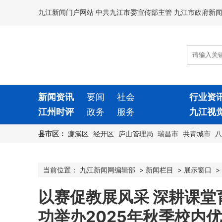
九江新闻门户网站 中共九江市委宣传部主管 九江市政府新
新闻资讯
要闻
社会
行业资
江州时评
政务
服务
九江视
县市区：
濂溪区
经开区
庐山管理局
瑞昌市
共青城市
八
当前位置：
九江新闻网编辑部
>
新闻栏目
>
展示窗口
>
以赛促教展风采 深耕课
功举办2025年秋季校内