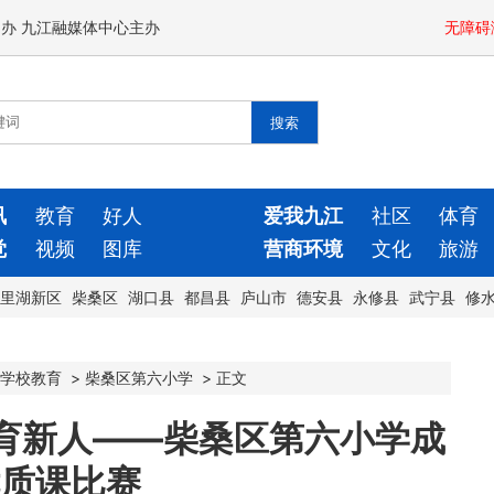
闻办 九江融媒体中心主办
无障碍
讯
教育
好人
爱我九江
社区
体育
觉
视频
图库
营商环境
文化
旅游
里湖新区
柴桑区
湖口县
都昌县
庐山市
德安县
永修县
武宁县
修
学校教育
>
柴桑区第六小学
>
正文
堂育新人——柴桑区第六小学成
优质课比赛