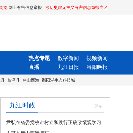
浏览
网上有害信息举报
涉历史虚无主义有害信息举报专区
热点专题
数字新闻
视频新闻
直播
九江日报
浔阳晚报
水县
彭泽县
庐山西海
鄱阳湖生态科技城
九江时政
尹弘在省委党校讲树立和践行正确政绩观学习