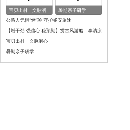
宝贝出村 文脉润
暑期亲子研学
心
公路人无惧“烤”验 守护畅安旅途
【增干劲 强信心 稳预期】赏古风游船 享清凉
之旅
宝贝出村 文脉润心
暑期亲子研学