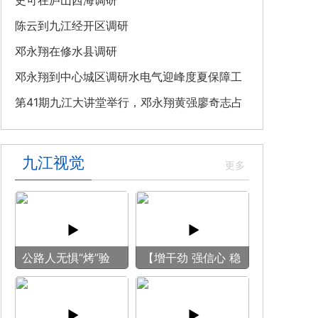
教育专题党课
史可在庐山西海调研
陈云到九江经开区调研
邓永翔在修水县调研
邓永翔到中心城区调研水电气迎峰度夏保障工
作
第41期九江大讲堂举行，邓永翔黄强廖奇志占
勇出席
九江视觉
公路人无惧“烤”验
【增干劲 强信心 稳
守护畅安旅途
预期】赏古风游
船 享清凉之旅