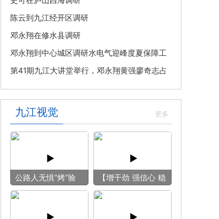
教育专题党课
史可在庐山西海调研
陈云到九江经开区调研
邓永翔在修水县调研
邓永翔到中心城区调研水电气迎峰度夏保障工
作
第41期九江大讲堂举行，邓永翔黄强廖奇志占
勇出席
九江视觉
公路人无惧“烤”验
【增干劲 强信心 稳
守护畅安旅途
预期】赏古风游
船 享清凉之旅