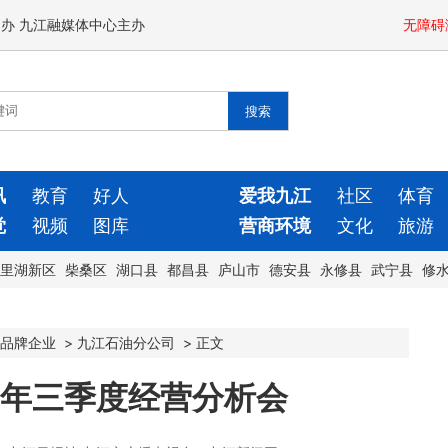
闻办 九江融媒体中心主办
无障碍
讯
教育
好人
爱我九江
社区
体育
觉
视频
图库
营商环境
文化
旅游
里湖新区
柴桑区
湖口县
都昌县
庐山市
德安县
永修县
武宁县
修
品牌企业
>
九江石油分公司
>
正文
5年三季度经营分析会