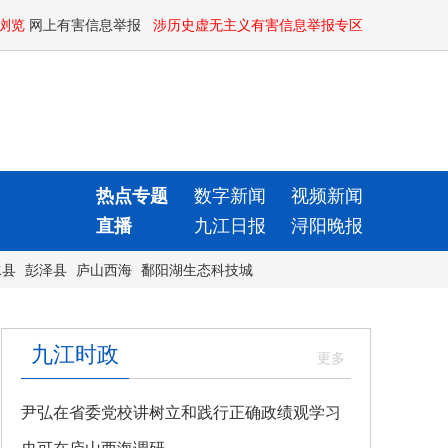
浏览
网上有害信息举报
涉历史虚无主义有害信息举报专区
热点专题
数字新闻
视频新闻
直播
九江日报
浔阳晚报
水县
彭泽县
庐山西海
鄱阳湖生态科技城
九江时政
尹弘在省委党校讲树立和践行正确政绩观学习