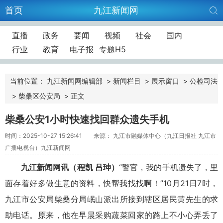
首页
九江新闻网
直播
政务
要闻
视频
社会
国内
行业
教育
电子报
专题H5
当前位置：
九江新闻网编辑部
>
新闻栏目
>
展示窗口
>
公检司法
>
柴桑区公安局
>
正文
柴桑公安1小时快速找回群众遗失手机
时间：2025-10-27 15:26:41
来源： 九江市融媒体中心（九江日报社 九江市
广播电视台）九江新闻网
九江新闻网讯
（程凯 吕珅）
“警官，我的手机遗失了，里
面存着好多做生意的资料，快帮我找找啊！”10月21日7时，
九江市公安局柴桑分局岷山派出所接到辖区居民黄先生的求
助电话。原来，他在早晨采购蔬菜回家的路上不小心弄丢了