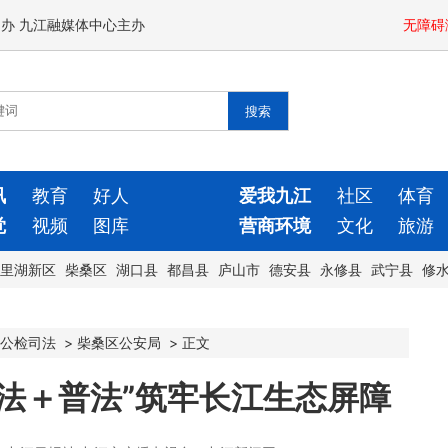
闻办 九江融媒体中心主办
无障碍
讯
教育
好人
爱我九江
社区
体育
觉
视频
图库
营商环境
文化
旅游
里湖新区
柴桑区
湖口县
都昌县
庐山市
德安县
永修县
武宁县
修
公检司法
>
柴桑区公安局
>
正文
法＋普法”筑牢长江生态屏障