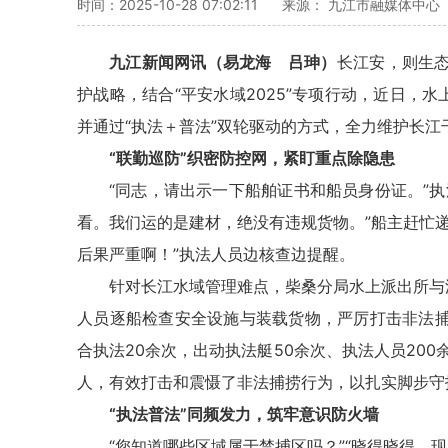
时间：2025-10-28 07:02:11
来源： 九江市融媒体中心
九江新闻网讯（易龙海 吕珅）
长江安，则生
护战略，结合“平安水域2025”专项行动，近日，
并通过“执法＋普法”双轮驱动的方式，全力维护长
“联勤巡防”织密防控网，紧盯重点除隐患
“同志，请出示一下船舶证书和船员身份证。”
看。我们运的是建材，绝没有违规货物。”船主赶忙
后果严重啊！”执法人员边核查边提醒。
针对长江水域管理难点，柴桑分局水上派出所与
人员逐船检查安全设施与装载货物，严厉打击非法
合执法20余次，出动执法艇50余次、执法人员20
人，有效打击和震慑了非法捕捞行为，以扎实脚步守
“执法普法”同频发力，筑牢意识防火墙
“您知道哪些区域属于禁捕区吗？”“晓得晓得，