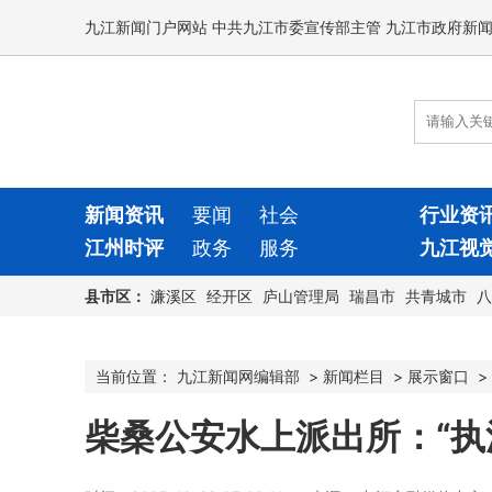
九江新闻门户网站 中共九江市委宣传部主管 九江市政府新
新闻资讯
要闻
社会
行业资
江州时评
政务
服务
九江视
县市区：
濂溪区
经开区
庐山管理局
瑞昌市
共青城市
八
当前位置：
九江新闻网编辑部
>
新闻栏目
>
展示窗口
>
柴桑公安水上派出所：“执