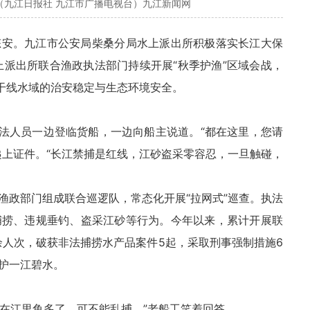
（九江日报社 九江市广播电视台）九江新闻网
态安。九江市公安局柴桑分局水上派出所积极落实长江大保
水上派出所联合渔政执法部门持续开展“秋季护渔”区域会战，
江干线水域的治安稳定与生态环境安全。
执法人员一边登临货船，一边向船主说道。“都在这里，您请
递上证件。“长江禁捕是红线，江砂盗采零容忍，一旦触碰，
渔政部门组成联合巡逻队，常态化开展“拉网式”巡查。执法
捕捞、违规垂钓、盗采江砂等行为。今年以来，累计开展联
0余人次，破获非法捕捞水产品案件5起，采取刑事强制措施6
护一江碧水。
现在江里鱼多了，可不能乱捕。”老船工笑着回答。