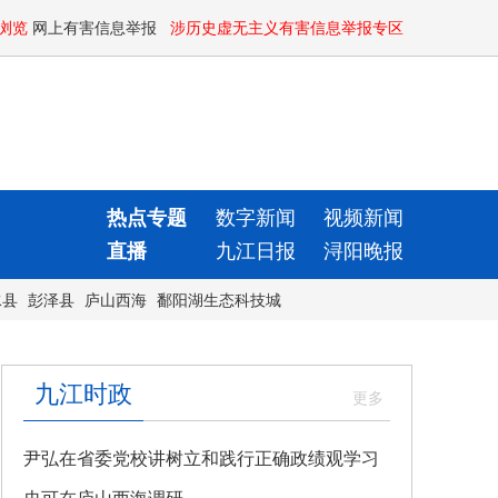
浏览
网上有害信息举报
涉历史虚无主义有害信息举报专区
热点专题
数字新闻
视频新闻
直播
九江日报
浔阳晚报
水县
彭泽县
庐山西海
鄱阳湖生态科技城
九江时政
尹弘在省委党校讲树立和践行正确政绩观学习