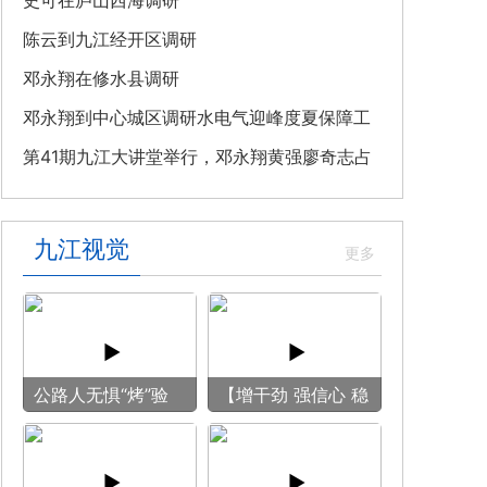
教育专题党课
史可在庐山西海调研
陈云到九江经开区调研
邓永翔在修水县调研
邓永翔到中心城区调研水电气迎峰度夏保障工
作
第41期九江大讲堂举行，邓永翔黄强廖奇志占
勇出席
九江视觉
公路人无惧“烤”验
【增干劲 强信心 稳
守护畅安旅途
预期】赏古风游
船 享清凉之旅