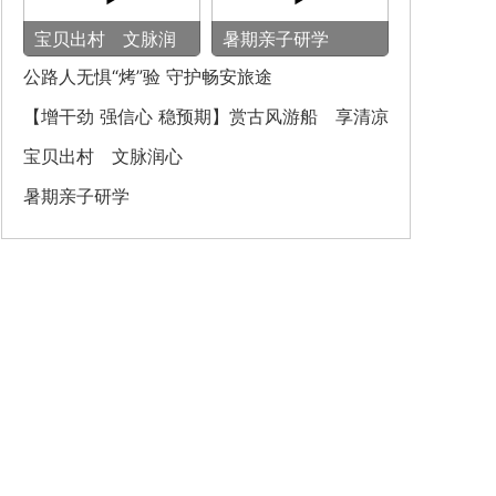
宝贝出村 文脉润
暑期亲子研学
心
公路人无惧“烤”验 守护畅安旅途
【增干劲 强信心 稳预期】赏古风游船 享清凉
之旅
宝贝出村 文脉润心
暑期亲子研学