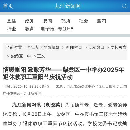
首页
九江新闻网
直播
政务
要闻
视频
社会
国内
行业
教育
电子报
专题H5
当前位置：
九江新闻网编辑部
>
新闻栏目
>
展示窗口
>
学校教育
>
柴桑区一中
>
正文
情暖重阳 致敬芳华——柴桑区一中举办2025年
退休教职工重阳节庆祝活动
时间：2025-10-29 23:09:45
来源： 九江市融媒体中心（九江日报社 九江市
广播电视台）九江新闻网
九江新闻网讯（胡晓英）
为弘扬尊老、敬老、爱老的传
统美德，10月28日上午，柴桑区一中在图书馆三楼老年活动
室举办了退休教职工重阳节庆祝活动。学校党委书记蔡灿