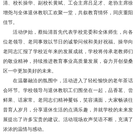
清、校长操华、副校长
黄斌
、工会主席吕足才、老协主席徐
增尧与全体退休教职工欢聚一堂，共叙教育情怀，同庆重阳
佳节。
活动伊始，蔡灿清首先代表学校党委和全体师生，向各
位老领导、老同事致以节日的诚挚问候和美好祝福。操华向
老同志汇报了学校近年来的发展成就，学校将传承老教师们
的敬业精神，持续推进教育事业高质量发展，奋力开创柴桑
区一中更加美好的未来。
在温馨融洽的氛围中，活动进入了轻松愉快的老年茶话
会环节。学校领导与退休教职工们围坐在一起，品香茗、尝
鲜果、话家常。老同志们精神矍铄，笑容满面，大家畅谈往
昔育人岁月，分享退休生活的点滴乐趣，并就学校的未来发
展提出了许多宝贵的建议。活动现场欢声笑语不断，充满了
浓浓的温情与感动。